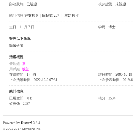
郵箱狀態
已驗證
視頻認證
未認證
統計信息
好友數 0
|
回帖數 257
|
主題數 44
生日
11 月 7 日
学历
博士
帛
管理以下版塊
簡帛研讀
活躍概況
管理組
版主
用戶組
版主
在線時間
1 小時
註冊時間
2005-10-19
上次活動時間
2022-12-2 07:31
上次發表時間
2019-6
統計信息
网
已用空間
0 B
積分
3534
蚁鼻钱
2637
Powered by
Discuz!
X3.4
© 2001-2017
Comsenz Inc.