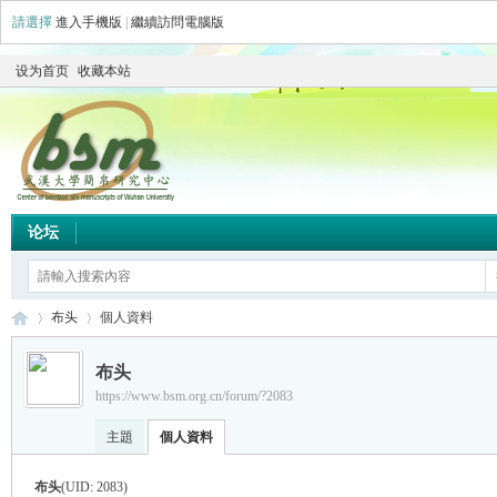
請選擇
進入手機版
|
繼續訪問電腦版
设为首页
收藏本站
论坛
布头
個人資料
布头
https://www.bsm.org.cn/forum/?2083
简
›
›
主題
個人資料
布头
(UID: 2083)