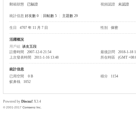
郵箱狀態
已驗證
視頻認證
未認證
統計信息
好友數 0
|
回帖數 5
|
主題數 29
生日
4707 年 11 月 7 日
性别
保密
帛
活躍概況
用戶組
谈友五段
註冊時間
2007-12-6 21:54
最後訪問
2018-1-18 1
上次發表時間
2011-1-16 13:48
所在時區
(GMT +08
統計信息
已用空間
0 B
積分
1154
蚁鼻钱
1052
网
Powered by
Discuz!
X3.4
© 2001-2017
Comsenz Inc.