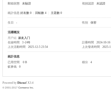
郵箱狀態
未驗證
視頻認證
未認證
統計信息
好友數 0
|
回帖數 4
|
主題數 0
生日
-
性别
保密
帛
活躍概況
用戶組
谈友入门
在線時間
3 小時
註冊時間
2024-10-16
上次活動時間
2025-12-5 23:54
上次發表時間
2025-1
統計信息
已用空間
0 B
積分
4
蚁鼻钱
0
网
Powered by
Discuz!
X3.4
© 2001-2017
Comsenz Inc.