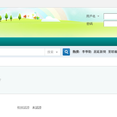
用戶名
密碼
熱搜:
李學勤
居延新簡
里耶
搜索
搜
7
索
視頻認證
未認證