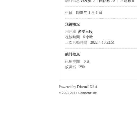
統計信息
好友數 0
|
回帖數 70
|
主題數 0
生日
1900 年 1 月 1 日
帛
活躍概況
用戶組
谈友三段
在線時間
6 小時
上次活動時間
2022-4-10 22:51
統計信息
已用空間
0 B
蚁鼻钱
290
网
Powered by
Discuz!
X3.4
© 2001-2017
Comsenz Inc.