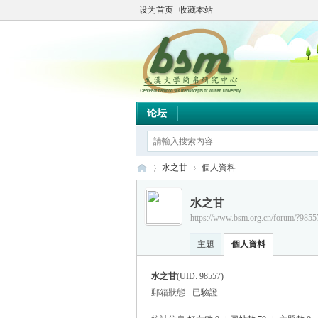
设为首页
收藏本站
论坛
水之甘
個人資料
水之甘
https://www.bsm.org.cn/forum/?9855
简
›
›
主題
個人資料
水之甘
(UID: 98557)
郵箱狀態
已驗證