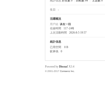
統計信息
好友數 0
|
回帖數 64
|
主題數 0
生日
-
帛
活躍概況
用戶組
谈友一段
在線時間
117 小時
上次活動時間
2026-8-5 19:57
統計信息
已用空間
0 B
蚁鼻钱
0
网
Powered by
Discuz!
X3.4
© 2001-2017
Comsenz Inc.