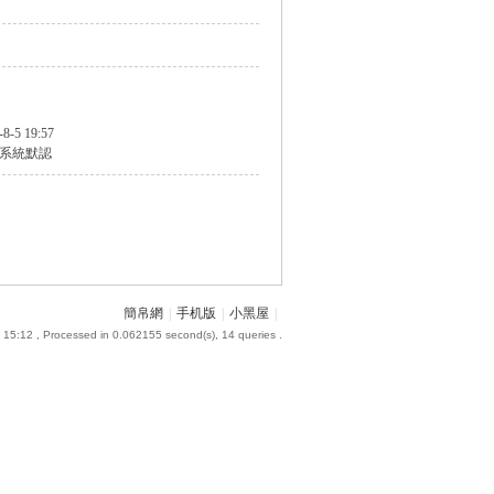
-8-5 19:57
系統默認
簡帛網
|
手机版
|
小黑屋
|
 15:12
, Processed in 0.062155 second(s), 14 queries .