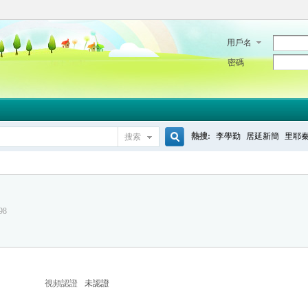
用戶名
密碼
熱搜:
李學勤
居延新簡
里耶
搜索
搜
98
索
視頻認證
未認證