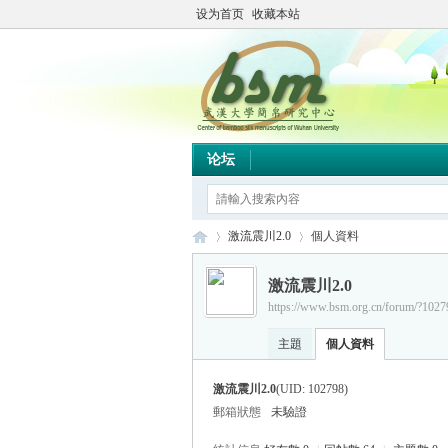
设为首页
收藏本站
论坛
激流震川2.0
個人資料
激流震川2.0
https://www.bsm.org.cn/forum/?1027
简
›
›
主題
個人資料
激流震川2.0
(UID: 102798)
郵箱狀態
未驗證