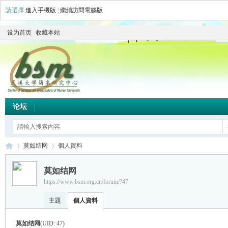
請選擇
進入手機版
|
繼續訪問電腦版
设为首页
收藏本站
论坛
莫如结网
個人資料
莫如结网
https://www.bsm.org.cn/forum/?47
简
›
›
主題
個人資料
莫如结网
(UID: 47)