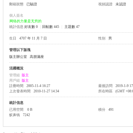
郵箱狀態
已驗證
視頻認證
未認證
個人簽名
网络的力量是无穷的
統計信息
好友數 0
|
回帖數 445
|
主題數 47
帛
生日
4707 年 11 月 7 日
性别
男
管理以下版塊
版主辦公室
高朋滿座
活躍概況
管理組
版主
用戶組
版主
註冊時間
2005-11-4 16:27
最後訪問
2019-1-9 17
上次發表時間
2010-11-27 14:34
所在時區
(GMT +08
网
統計信息
已用空間
0 B
積分
491
蚁鼻钱
7242