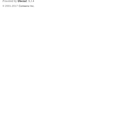
Powered by
Discuz!
X3.4
© 2001-2017
Comsenz Inc.