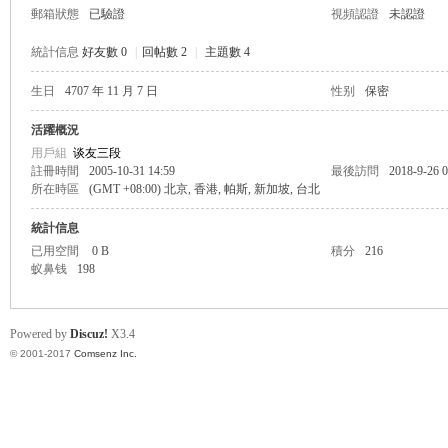
郵箱狀態
已驗證
視頻認證
未認證
統計信息
好友數 0
|
回帖數 2
|
主題數 4
生日
4707 年 11 月 7 日
性别
保密
帛
活躍概況
用戶組
谈友三段
註冊時間
2005-10-31 14:59
最後訪問
2018-9-26 0
所在時區
(GMT +08:00) 北京, 香港, 帕斯, 新加坡, 台北
統計信息
已用空間
0 B
積分
216
蚁鼻钱
198
网
Powered by
Discuz!
X3.4
© 2001-2017
Comsenz Inc.