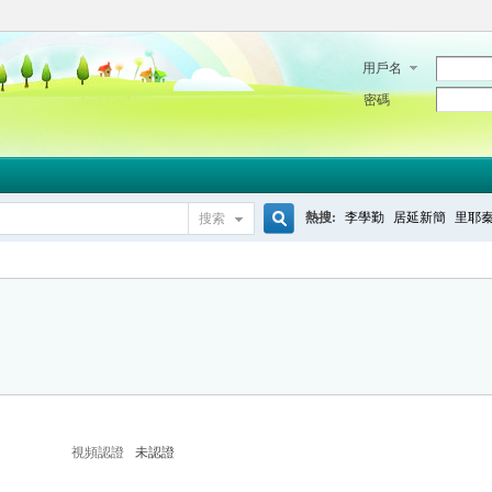
用戶名
密碼
熱搜:
李學勤
居延新簡
里耶
搜索
搜
索
視頻認證
未認證