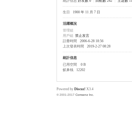
統計信息
好友數 0
|
回帖數 242
|
主題數 1
生日
1900 年 11 月 7 日
帛
活躍概況
管理組
用戶組
禁止发言
註冊時間
2006-6-28 18:56
上次發表時間
2019-2-27 08:28
統計信息
已用空間
0 B
蚁鼻钱
12202
网
Powered by
Discuz!
X3.4
© 2001-2017
Comsenz Inc.