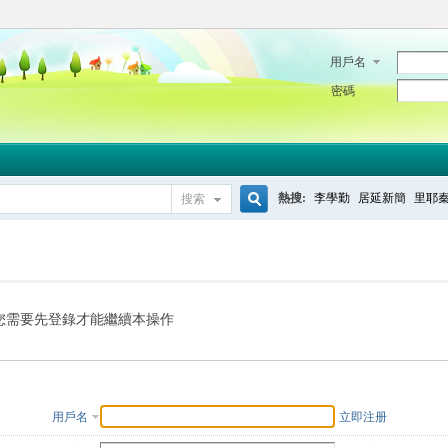
用戶名
密碼
熱搜:
李學勤
居延新簡
里耶
搜索
搜
索
您需要先登錄才能繼續本操作
用戶名
立即注册