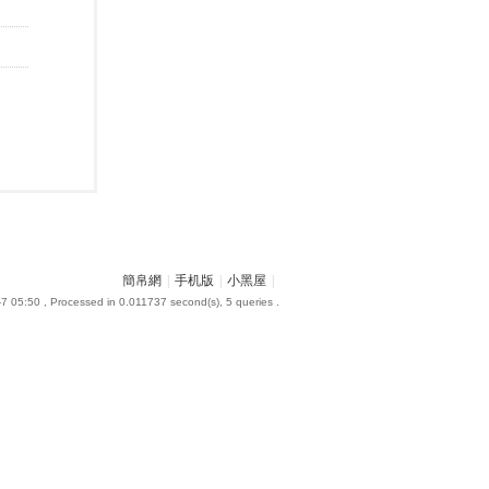
簡帛網
|
手机版
|
小黑屋
|
7 05:50
, Processed in 0.011737 second(s), 5 queries .