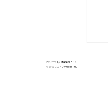
Powered by
Discuz!
X3.4
© 2001-2017
Comsenz Inc.