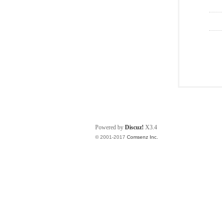
Powered by
Discuz!
X3.4
© 2001-2017
Comsenz Inc.