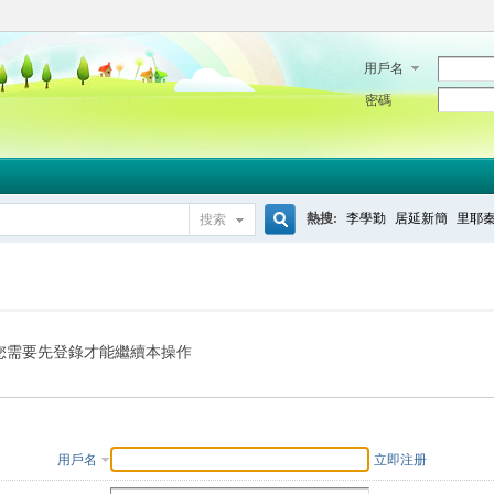
用戶名
密碼
熱搜:
李學勤
居延新簡
里耶
搜索
搜
索
您需要先登錄才能繼續本操作
用戶名
立即注册