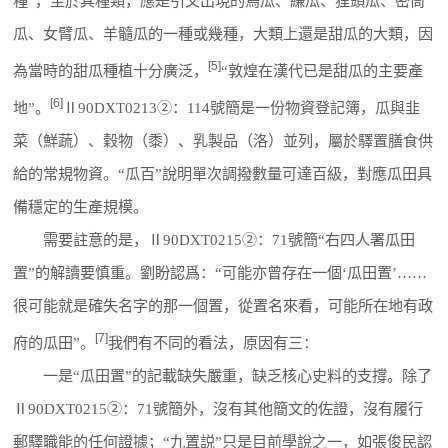
種”，至於其種類，應是引文出現的烏瓜、縑瓜、狸頭瓜、密筒
瓜、女臂瓜、羊髓瓜的一種或幾種，大類上還是甜瓜的大類，因
[5]
為當時的甜瓜種植十分廣泛，
“敦煌在漢代已是甜瓜的主要產
[6]
地”。
Ⅱ90DXT0213②：114號簡是一份物資登記簿，瓜與韭
菜（鮮蔬）、穀物（黍）、乳製品（洛）並列，屬於驛置膳食供
給的常規物資。“瓜百”說明單次調撥數量可達百級，對應瓜田具
備穩定的生產規模。
需要註意的是，Ⅱ90DXT0215②：71號簡“右四人署瓜田
置”的解讀要慎重。劉盼認爲：“可能亦曾存在一個‘瓜田置’……
很可能就是確失名字的那一個置，從置名來看，可能所在地有政
[7]
府的瓜田”。
我們有不同的看法，原因有三：
一是“瓜田置”的記載缺失嚴重，缺乏核心史料的支撐。除了
Ⅱ90DXT0215②：71號簡外，沒有其他簡文的佐證，沒有履行
郵驛職能的任何證據；“九置説”只是目前學說之一，如張俊民認