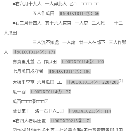
■右六月十九人 一人毋此人 乙□ □□□□ □□
五人作瓜田
Ⅱ90DXT0114②：66
■右三月卌四人 其十六人東東 一人吏 二人死 十二
人瓜田
三人流不知處 一人論 廿一人在部下 三人作郵
人
Ⅱ90DXT0114②：171
壽貴里孔並 △ 作瓜田
Ⅱ90DXT0114②：190
七月瓜田戍守者
Ⅱ90DXT0114②：196
[2]
大穰里李奄 六月瓜田 □□
Ⅱ90DXT0114②：228+205
瓜一嬰
Ⅱ90DXT0114⑤：27
瓜百□□□□黍□□□〼
韮廿束卩 洛一石卩六□〼
Ⅱ90DXT0213②：114
■右四人署瓜田置
Ⅱ90DXT0215②：71
〼□卒御錢直九千九百十七並書言縣=不肯爲責兩置御瓜田