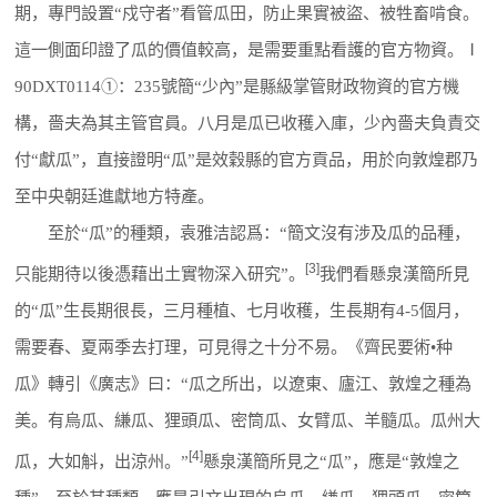
期，專門設置“戍守者”看管瓜田，防止果實被盜、被牲畜啃食。
這一側面印證了瓜的價值較高，是需要重點看護的官方物資。Ⅰ
90DXT0114①：235號簡“少內”是縣級掌管財政物資的官方機
構，嗇夫為其主管官員。八月是瓜已收穫入庫，少內嗇夫負責交
付“獻瓜”，直接證明“瓜”是效穀縣的官方貢品，用於向敦煌郡乃
至中央朝廷進獻地方特產。
至於“瓜”的種類，袁雅洁認爲：“簡文沒有涉及瓜的品種，
[3]
只能期待以後憑藉出土實物深入研究”。
我們看懸泉漢簡所見
的“瓜”生長期很長，三月種植、七月收穫，生長期有4-5個月，
需要春、夏兩季去打理，可見得之十分不易。《齊民要術•种
瓜》轉引《廣志》曰：“瓜之所出，以遼東、廬江、敦煌之種為
美。有烏瓜、縑瓜、狸頭瓜、密筒瓜、女臂瓜、羊髓瓜。瓜州大
[4]
瓜，大如斛，出涼州。”
懸泉漢簡所見之“瓜”，應是“敦煌之