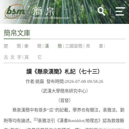
簡帛文庫
楚 簡
秦 簡
漢 簡
三國晉簡
帛 書
古 文 字
其 它
讀《懸泉漢簡》札記（七十三）
作者:姚磊 發布時間:2026-07-08 09:58:26
（武漢大學簡帛研究中心）
（首發）
懸泉漢簡中有很多“瓜”的記載，學界也有關注，袁雅洁、劉
[1]
盼等均有論述。
袁雅洁引《漢書&middot;地理志》認為敦煌縣