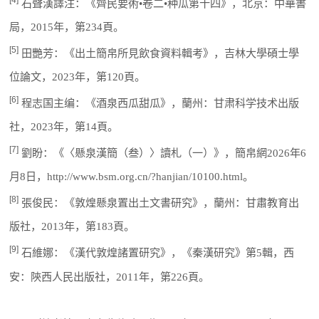
[4]
石聲漢譯注：《齊民要術•卷二•种瓜第十四》，北京：中華書
局，2015年，第234頁。
[5]
田艷芳：《出土簡帛所見飲食資料輯考》，吉林大學碩士學
位論文，2023年，第120頁。
[6]
程志国主编：《酒泉西瓜甜瓜》，蘭州：甘肃科学技术出版
社，2023年，第14頁。
[7]
劉盼：《〈懸泉漢簡（叁）〉讀札（一）》，簡帛網2026年6
月8日，http://www.bsm.org.cn/?hanjian/10100.html。
[8]
張俊民：《敦煌懸泉置出土文書研究》，蘭州：甘肅教育出
版社，2013年，第183頁。
[9]
石維娜：《漢代敦煌諸置研究》，《秦漢研究》第5輯，西
安：陝西人民出版社，2011年，第226頁。