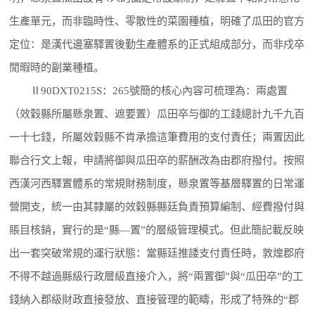
生產單元，而非臨時性、零散性的菜園種植，明確了瓜田的官方
定位：是漢代邊塞驛置後勤生產體系的正式組成部分，而非戍卒
閒暇時的副業種植。
Ⅱ90DXT0215S：265號簡的核心內容可梳理為：兩處置
（效穀縣所屬懸泉置、遮要置）瓜田卒与御的工錢總計九千九百
一十七錢，所屬效穀縣不肯承擔這筆費用的支付責任；兩置因此
聯合行文上報，申請將御與瓜田卒的薪酬改為由郡府撥付。按照
西漢河西驛置體系的常規財務制度，懸泉置等基層驛置的日常運
營開支，統一由其隸屬的效穀縣縣廷負責預算編制、經費撥付與
賬目核銷，實行的是“縣—置”的層級管理模式。但此簡記載反映
出一套突破常規的運行狀態：當縣廷推諉支付責任時，敦煌郡府
不得不越過縣級行政層級直接介入，將“兩置御”與“瓜田卒”的工
錢納入郡級財政直接發放、直接管理的範疇，形成了特殊的“郡