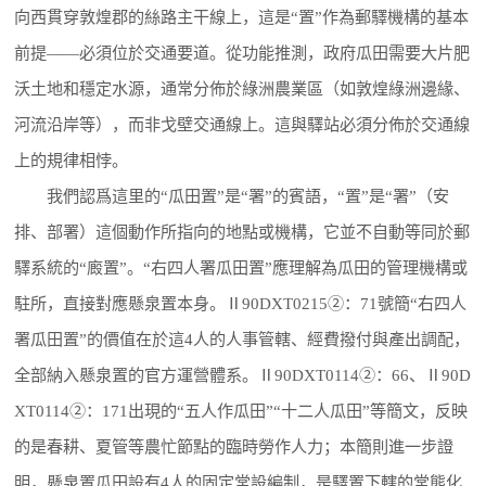
向西貫穿敦煌郡的絲路主干線上，這是“置”作為郵驛機構的基本
前提——必須位於交通要道。從功能推測，政府瓜田需要大片肥
沃土地和穩定水源，通常分佈於綠洲農業區（如敦煌綠洲邊緣、
河流沿岸等），而非戈壁交通線上。這與驛站必須分佈於交通線
上的規律相悖。
我們認爲這里的“瓜田置”是“署”的賓語，“置”是“署”（安
排、部署）這個動作所指向的地點或機構，它並不自動等同於郵
驛系統的“廄置”。“右四人署瓜田置”應理解為瓜田的管理機構或
駐所，直接對應懸泉置本身。Ⅱ90DXT0215②：71號簡“右四人
署瓜田置”的價值在於這4人的人事管轄、經費撥付與產出調配，
全部納入懸泉置的官方運營體系。Ⅱ90DXT0114②：66、Ⅱ90D
XT0114②：171出現的“五人作瓜田”“十二人瓜田”等簡文，反映
的是春耕、夏管等農忙節點的臨時勞作人力；本簡則進一步證
明，懸泉置瓜田設有4人的固定常設編制，是驛置下轄的常態化