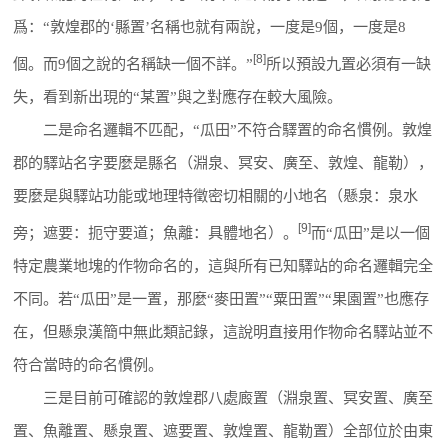
爲：“敦煌郡的‘縣置’名稱也就有兩說，一度是9個，一度是8
[8]
個。而9個之說的名稱缺一個不詳。”
所以預設九置必須有一缺
失，看到新出現的“某置”與之對應存在較大風險。
二是命名邏輯不匹配，“瓜田”不符合驛置的命名慣例。敦煌
郡的驛站名字要麼是縣名（淵泉、冥安、廣至、敦煌、龍勒），
要麼是與驛站功能或地理特徵密切相關的小地名（懸泉：泉水
[9]
旁；遮要：扼守要道；魚離：具體地名）。
而“瓜田”是以一個
特定農業地塊的作物命名的，這與所有已知驛站的命名邏輯完全
不同。若“瓜田”是一置，那麼“麥田置”“粟田置”“果園置”也應存
在，但懸泉漢簡中無此類記錄，這說明直接用作物命名驛站並不
符合當時的命名慣例。
三是目前可確認的敦煌郡八處廄置（淵泉置、冥安置、廣至
置、魚離置、懸泉置、遮要置、敦煌置、龍勒置）全部位於由東