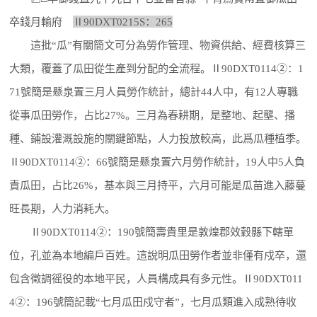
卒錢月輸府
Ⅱ90DXT0215S：265
這批“瓜”有關簡文可分為勞作管理、物資供給、經費核算三
大類，覆蓋了瓜田從生產到分配的全流程。Ⅱ90DXT0114②：1
71號簡是懸泉置三月人員勞作統計，總計44人中，有12人專職
從事瓜田勞作，占比27%。三月為春耕期，是整地、起壟、播
種、鋪設灌溉設施的關鍵節點，人力投放較高，此爲瓜種植季。
Ⅱ90DXT0114②：66號簡是懸泉置六月勞作統計，19人中5人負
責瓜田，占比26%，基本與三月持平，六月可能是瓜苗進入藤蔓
旺長期，人力消耗大。
Ⅱ90DXT0114②：190號簡壽貴里是敦煌郡效穀縣下轄單
位，孔並為本地編戶百姓。這說明瓜田勞作者並非僅有戍卒，還
包含徵調徭役的本地平民，人員構成具有多元性。Ⅱ90DXT011
4②：196號簡記載“七月瓜田戍守者”，七月瓜類進入成熟待收