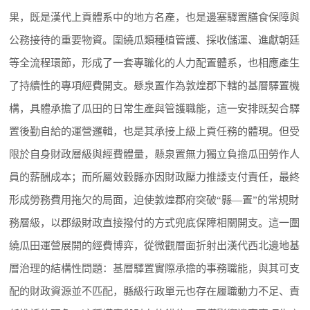
果，既是漢代上貢體系中的地方名產，也是邊塞驛置膳食保障與
公務接待的重要物資。圍繞瓜類種植管護、採收儲運、進獻朝廷
等全流程環節，形成了一套專職化的人力配置體系，也相應產生
了持續性的專項經費開支。懸泉置作為敦煌郡下轄的基層驛置機
構，具體承擔了瓜田的日常生產與管護職能，這一安排既契合驛
置後勤自給的運營邏輯，也是其承接上級上貢任務的體現。但受
限於自身財政層級與經費體量，懸泉置無力獨立負擔瓜田勞作人
員的薪酬成本；而所屬效穀縣亦因財政壓力推諉支付責任，最終
形成勞務費用拖欠的局面，迫使敦煌郡府突破“縣—置”的常規財
務層級，以郡級財政直接撥付的方式兜底保障相關開支。這一圍
繞瓜田運營展開的經費博弈，從微觀層面折射出漢代西北邊地基
層治理的結構性問題：基層驛置實際承擔的事務職能，與其可支
配的財政資源並不匹配，縣級行政單元也存在履職動力不足、責