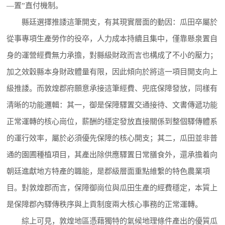
—置”直付機制。
縣廷選擇推諉這筆開支，有其現實層面的動因：瓜田卒屬於
從事專項生產勞作的役卒，人力成本持續且集中，僅靠懸泉置自
身的運營經費無力承擔，對縣級財政而言也構成了不小的壓力；
加之效穀縣本身財政體量有限，因此傾向於將這一項目開支向上
級推諉。而敦煌郡府願意承接這筆經費、兜底保障發放，同樣有
清晰的功能邏輯：其一，御是保障驛置交通接待、文書傳遞功能
正常運轉的核心崗位，薪酬的穩定發放直接關係到整個驛傳體系
的運行效率，屬於必須優先保障的核心開支；其二，瓜田並非普
通的園圃種植項目，其產出除供應驛置日常膳食外，還承擔着向
朝廷進獻地方特產的職能，是郡級層面重點維繫的特色農業項
目。對敦煌郡而言，保障御崗位與瓜田生產的經費穩定，本質上
是保障郡內驛傳秩序與上貢制度兩大核心事務的正常運轉。
綜上可見，敦煌地區憑藉獨特的氣候地理條件產出的優質瓜