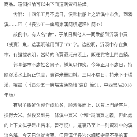
商品。這個推論可以由下面這則資料驗證。
舍辭：十四年五月不處日，倶乘栱船上之沂溪中市魚，到潘
溪……〼（《長沙五一廣場東漢簡牘選釋》簡37）
該例中，有人名“舍”，于某日與他人一同乘船到沂溪中買
（或賣）魚，這裏明確用到了“市”字。這說明，沂溪中存在魚
市。有證據表明，當時的商賈還泛舟溪上，販運貨物上門直銷。
郭亭部市不處姓名男子，鮮魚以作炙，今年正月不處日，持
隨漻溪水上解止徐舍，賣得米卌四斛。三月不處日，持米下于橫
溪，䊮盡（《長沙五一廣場東漢簡牘[壹]》簡91，中西書局2018
年版）
有男子將鮮魚製作成魚炙，順漻溪而上，送貨上門給客戶，
換得大米。然後又到另一條溪中買米（“䊮”爲購買之義，但此處
的上下文似乎是出售米，暫存疑）。這裏乃至上一則資料中的溪
流名稱，今天已無從考察。但是漢代長沙水網稠密是不爭的事