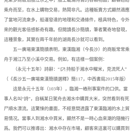
乘舟而至，在水上購物交易，熱鬧非凡。這種販賣方式顯然適應
了當地河流衆多，船運發達的地理和交通條件，極具特色，令外
來的觀光客倍感新奇有趣。但閱讀長沙簡牘，筆者驚奇地發現，
這種景象，其實在兩千年前的湖南長沙就可以看到。
五一廣場東漢簡牘表明，東漢臨湘（今長沙）的商販常常乘
舟于湘江乃至小溪中交易。例如，有這樣一個案例：
（永元十五年）詩辭：“
持船于湘水中䊮米，見流死人”
（《長沙五一廣場東漢簡牘選釋》簡117，中西書局2015年版）
這是永元十五年（103年），臨湘一樁刑事案件的口供。當
事人名叫“詩”，自稱某日駕舟去湘水中購買大米，突然看到有死
尸順水漂流。這驚悚的畫面，不經意間透露了東漢臨湘的水上貿
易情况。當事人到湘水中買米，顯然不是一時心血來潮的隨機行
爲。我們可以推導出：湘水中存在市場，顧客來這裏可以購買到