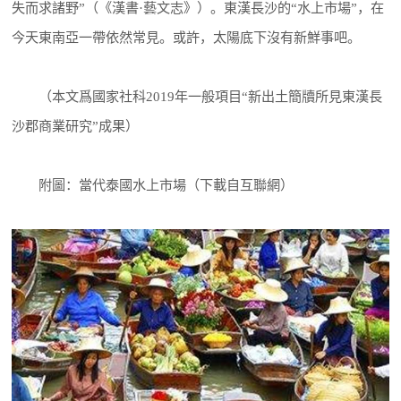
失而求諸野”（《漢書·藝文志》）。東漢長沙的“水上市場”，在
今天東南亞一帶依然常見。或許，太陽底下沒有新鮮事吧。
（本文爲國家社科2019年一般項目“新出土簡牘所見東漢長
沙郡商業研究”成果）
附圖：當代泰國水上市場（下載自互聯網）