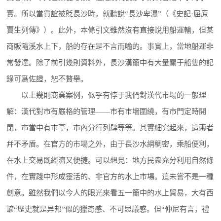
實。所以當賈誼被貶長沙時，就聽說“長沙卑濕”（《史記·屈原
賈生列傳》）。此外，本條引文雖然沒有直接說用船運輸，但某
商販隨溪水上下，船的存在是不言而喻的。事實上，當地船運非
常發達。除了前引幾則資料外，長沙漢簡中有大量關于船隻的記
錄可爲佐證，恕不贅舉。
以上幾則商業案例，似乎有悖于我們對漢代市場的一般理
解：漢代對市有嚴格的管理——市有市墻圍繞，有市門定時開
閉，市當中有市亭，市內分行列肆等等。其實細究起來，這兩者
幷不矛盾。在官方的市場之外，由于長沙水網稠密，乘船便利，
在水上交易既經濟又便捷。可以想見：地方民衆充分利用自然條
件，在實踐中形成靈活的、非官方的水上市場。這未嘗不是一種
創意。雖然我們以今人的眼光來看五一簡中的水上貿易，大有西
諺“歷史就是异邦”似的獵奇感、不可思議感。但“仲尼有言，禮