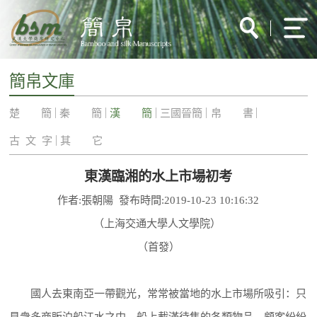
簡帛文庫
楚 簡
秦 簡
漢 簡
三國晉簡
帛 書
古 文 字
其 它
東漢臨湘的水上市場初考
作者:張朝陽 發布時間:2019-10-23 10:16:32
（上海交通大學人文學院）
（首發）
國人去東南亞一帶觀光，常常被當地的水上市場所吸引：只
見衆多商販泊船江水之中，船上載滿待售的各類物品，顧客紛紛