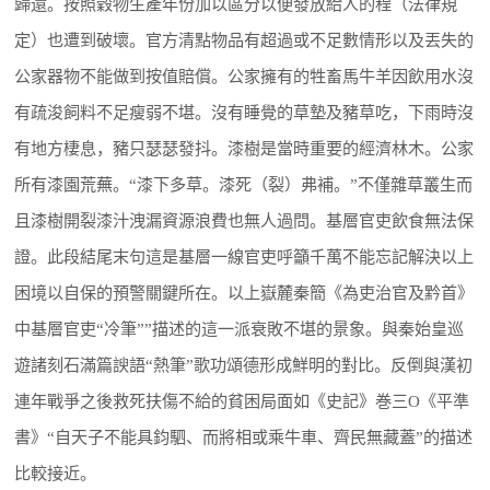
歸還。按照穀物生產年份加以區分以便發放給人的程（法律規
定）也遭到破壞。官方清點物品有超過或不足數情形以及丟失的
公家器物不能做到按值賠償。公家擁有的牲畜馬牛羊因飲用水沒
有疏浚飼料不足瘦弱不堪。沒有睡覺的草墊及豬草吃，下雨時沒
有地方棲息，豬只瑟瑟發抖。漆樹是當時重要的經濟林木。公家
所有漆園荒蕪。“漆下多草。漆死（裂）弗補。”不僅雜草叢生而
且漆樹開裂漆汁洩漏資源浪費也無人過問。基層官吏飲食無法保
證。此段結尾末句這是基層一線官吏呼籲千萬不能忘記解決以上
困境以自保的預警關鍵所在。以上嶽麓秦簡《為吏治官及黔首》
中基層官吏“冷筆””描述的這一派衰敗不堪的景象。與秦始皇巡
遊諸刻石滿篇諛語“熱筆”歌功頌德形成鮮明的對比。反倒與漢初
連年戰爭之後救死扶傷不給的貧困局面如《史記》巻三O《平準
書》“自天子不能具鈞駟、而將相或乘牛車、齊民無藏蓋”的描述
比較接近。