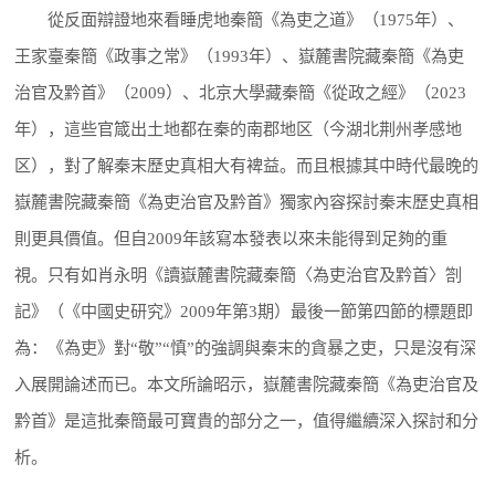
從反面辯證地來看睡虎地秦簡《為吏之道》（1975年）、
王家臺秦簡《政事之常》（1993年）、嶽麓書院藏秦簡《為吏
治官及黔首》（2009）、北京大學藏秦簡《從政之經》（2023
年），這些官箴出土地都在秦的南郡地区（今湖北荆州孝感地
区），對了解秦末歷史真相大有裨益。而且根據其中時代最晚的
嶽麓書院藏秦簡《為吏治官及黔首》獨家內容探討秦末歷史真相
則更具價值。但自2009年該寫本發表以來未能得到足夠的重
視。只有如肖永明《讀嶽麓書院藏秦簡〈為吏治官及黔首〉劄
記》（《中國史研究》2009年第3期）最後一節第四節的標題即
為：《為吏》對“敬”“慎”的強調與秦末的貪暴之吏，只是沒有深
入展開論述而已。本文所論昭示，嶽麓書院藏秦簡《為吏治官及
黔首》是這批秦簡最可寶貴的部分之一，值得繼續深入探討和分
析。