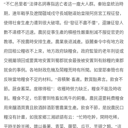
“不仁邑里者”法律名詞專指逃亡者這一龐大人群。秦始皇統治時
期，連年戰爭及遼闊疆域戍守長城馳道始皇陵阿房宮工程征發，
使得社會生產力遭到很大破壞。但“發征不盡不僂”，還嫌征發人
數不達標不迅速。農民從事生產的積極性嚴重削減不服從官吏的
教導。不按農時安排生產。農業衰退減產。嶽麓秦令中有地方政
府田租公糧收不上來，地方政府缺糧食。政府監管的老年刑徒或
交親屬領回或要異地安置到蜀郡就食最後被安置到有餘糧的東郡
就食的事例。各地財政危機及鬧糧荒時有所聞。如里耶秦簡也有
反映當地糧食不足的材料。“毋積聚·畜產。數賞酤弗言。飲食不
節。蔬食蓄菜。度稼得租”：收穫時勞力缺乏，糧食不能及時收
割。糧食不足，也影響到牲畜如馬牛的飼養。農民還要耗費糧食
用來釀酒買賣且飲酒醉酒影響農業生產。飲食不節，是說農民口
糧沒有計畫，如我家鄉三湘諺語有云：“忙時吃幹，閑時吃稀，
平時半幹半稀，雜以番薯、青菜、蘿蔔、瓜豆、芋頭之類。”這