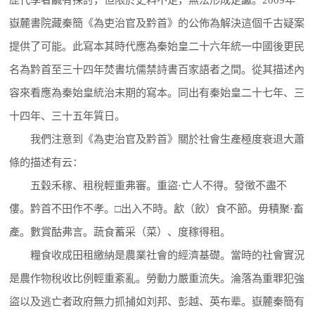
嶽麓書院藏秦簡《為吏治官及黔首》的公佈為解決這個千古疑案
提供了可能。此寫本其時代應為秦始皇二十六年統一中國後更民
名為黔首至三十四年焚書坑儒禁詩書百家語者之間。從其描述內
容來看應為秦始皇統治末期的寫本。同出有秦始皇二十七年、三
十四年、三十五年質日。
我們注意到《為吏治官及黔首》關於社會生產極度衰退大蕭
條的描述有云：
五穀禾稼、租稅輕重弗審。重盜·亡人不得。發徴不盡不
僂。黔首不田作不孝。□出入不時。㱃（飲）食不節。毋積聚·畜
產。數賞酤弗言。蔬食蓄采（菜）、度稼得租。
糧食收成田租繳納是農業社會的經濟基礎。當時的社會實況
是農作物稅收比例輕重紊亂。勞動力嚴重流失。淪落為重罪犯強
盜以及逃亡者政府無力抓捕如刘邦、彭越、英布辈。嶽麓秦簡有