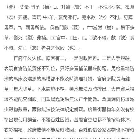
（纍）·丈量·鬥甬（桶）□、升䈁（籥）不正。不洗·沐·浴。衣聯
（裂）弗補。畜馬·牛·羊。羸胔弗行。苑水㱃（飲）不利。毋薦
毋草。□。雨毋所依。 彘畜鬥數（藪）。□□當尌（樹）。䰍下多
草。䰍死（裂）弗補。□□官中。□田。□。□欲不得。㱃（飲）食
不時。勿亡（忘）者身之保殹（也）。
官府年久失修。原因有二，一是財政困難。二是人手短缺。
表現官倉防鼠責任不到位，只好多置捕鼠器來防範。馬廄重地防
潮的馬床及喂馬的馬槽都不能及時清理打掃。官府庭院長滿雜
草，無人除草。下水設施不暢。積水無法及時排出。大門窗戶損
壞不能配套關嚴。門鎖鑰匙銹蝕無法正常開啟。倉廩漏雨朽壞減
少穀物數量，藏儲無法按法律規定備齊。度量衡器物年久沒有校
準出現使用誤差。不獨百姓困頓，基層官吏也都不能按時休沐，
衣衫襤褸。政府放債不能及時收回。百姓假借公家器物也不按時