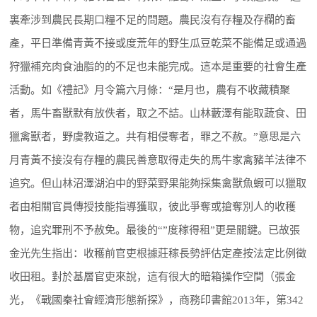
裏牽涉到農民長期口糧不足的問題。農民沒有存糧及存欄的畜
產，平日準備青黃不接或度荒年的野生瓜豆乾菜不能備足或通過
狩獵補充肉食油脂的的不足也未能完成。這本是重要的社會生產
活動。如《禮記》月令篇六月條：“是月也，農有不收藏積聚
者，馬牛畜獸默有放佚者，取之不詰。山林藪澤有能取蔬食、田
獵禽獸者，野虞教道之。共有相侵奪者，罪之不赦。”意思是六
月青黃不接沒有存糧的農民善意取得走失的馬牛家禽豬羊法律不
追究。但山林沼澤湖泊中的野菜野果能夠採集禽獸魚蝦可以獵取
者由相關官員傳授技能指導獲取，彼此爭奪或搶奪別人的收穫
物，追究罪刑不予赦免。最後的“”度稼得租”更是關鍵。已故張
金光先生指出：收穫前官吏根據莊稼長勢評估定產按法定比例徵
收田租。對於基層官吏來說，這有很大的暗箱操作空間（張金
光，《戰國秦社會經濟形態新探》，商務印書館2013年，第342