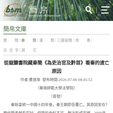
簡帛文庫
楚 簡
秦 簡
漢 簡
三國晉簡
帛 書
古 文 字
其 它
從嶽麓書院藏秦簡《為吏治官及黔首》看秦的速亡
原因
作者:曹旅寧 發布時間:2026-07-06 08:45:52
（華南師範大學法學院）
（首發）
秦始皇統一中國十四年後，秦王朝即告覆亡。其原因安在？
歷代學者鹹有探討，但限於史料不足，無法形成定讞。2009年