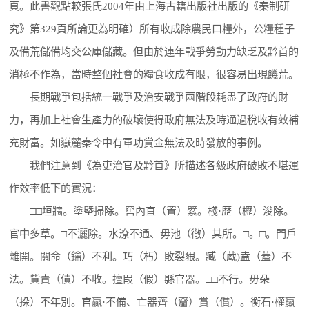
頁。此書觀點較張氏2004年由上海古籍出版社出版的《秦制研
究》第329頁所論更為明確）所有收成除農民口糧外，公糧種子
及備荒儲備均交公庫儲藏。但由於連年戰爭勞動力缺乏及黔首的
消極不作為，當時整個社會的糧食收成有限，很容易出現饑荒。
長期戰爭包括統一戰爭及治安戰爭兩階段耗盡了政府的財
力，再加上社會生產力的破壞使得政府無法及時通過稅收有效補
充財富。如嶽麓秦令中有軍功賞金無法及時發放的事例。
我們注意到《為吏治官及黔首》所描述各級政府破敗不堪運
作效率低下的實況：
□□垣牆。塗塈掃除。窖內直（置）繴。棧·歴（櫪）浚除。
官中多草。□不灑除。水潦不通、毋池（徹）其所。□。□。門戶
離開。關命（鑰）不利。巧（朽）敗裂豤。臧（蔵)盍（蓋）不
法。貲責（債）不收。擅叚（假）縣官器。□□不行。毋朵
（挆）不年別。官贏·不備、亡器齊（齏）賞（償）。衡石·權羸