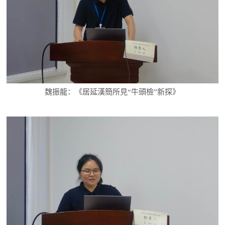
魏振龍：《居延漢簡所見“牛頭檢”新探》