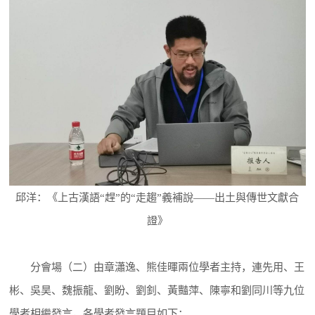
邱洋：《上古漢語“趕”的“走趨”義補說——出土與傳世文獻合
證》
分會場（二）由章瀟逸、熊佳暉兩位學者主持，連先用、王
彬、吳昊、魏振龍、劉盼、劉釗、黃豔萍、陳寧和劉同川等九位
學者相繼發言，各學者發言題目如下：