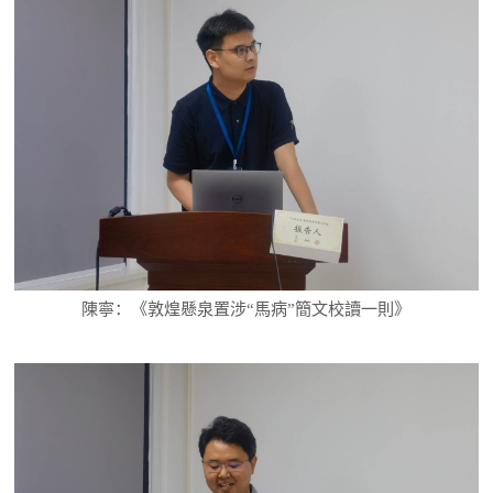
陳寧：《敦煌懸泉置涉“馬病”簡文校讀一則》