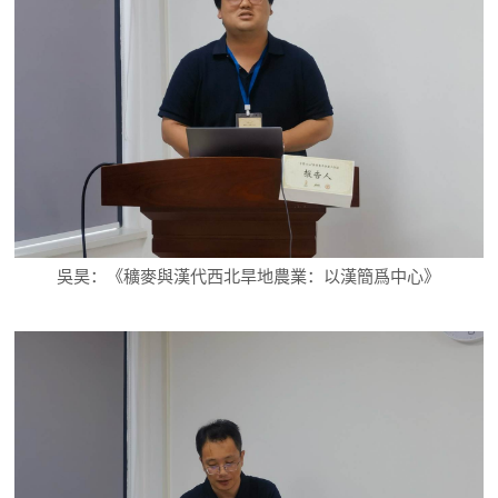
吳昊：《穬麥與漢代西北旱地農業：以漢簡爲中心》