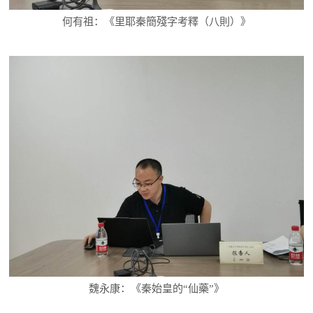
何有祖：《里耶秦簡殘字考釋（八則）》
魏永康：《秦始皇的“仙藥”》