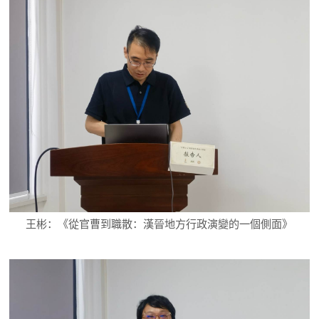
王彬：《從官曹到職散：漢晉地方行政演變的一個側面》