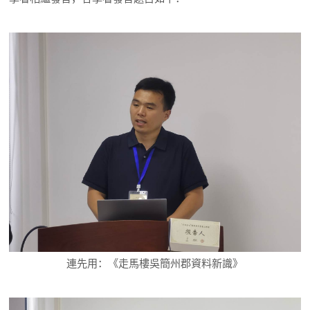
連先用：《走馬樓吳簡州郡資料新識》