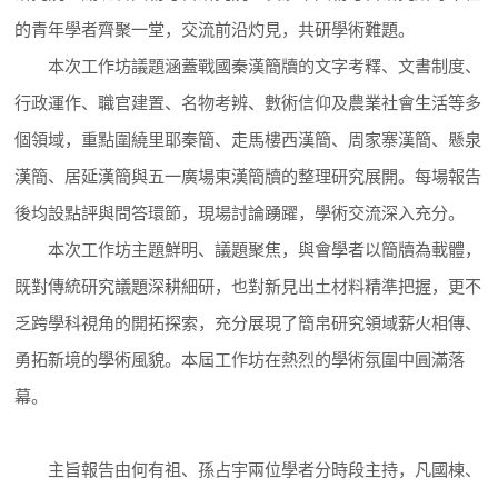
的青年學者齊聚一堂，交流前沿灼見，共研學術難題。
本次工作坊議題涵蓋戰國秦漢簡牘的文字考釋、文書制度、
行政運作、職官建置、名物考辨、數術信仰及農業社會生活等多
個領域，重點圍繞里耶秦簡、走馬樓西漢簡、周家寨漢簡、懸泉
漢簡、居延漢簡與五一廣場東漢簡牘的整理研究展開。每場報告
後均設點評與問答環節，現場討論踴躍，學術交流深入充分。
本次工作坊主題鮮明、議題聚焦，與會學者以簡牘為載體，
既對傳統研究議題深耕細研，也對新見出土材料精準把握，更不
乏跨學科視角的開拓探索，充分展現了簡帛研究領域薪火相傳、
勇拓新境的學術風貌。本屆工作坊在熱烈的學術氛圍中圓滿落
幕。
主旨報告由何有祖、孫占宇兩位學者分時段主持，凡國棟、