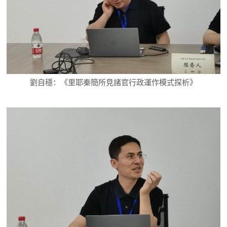
劉自穩：《里耶秦簡所見諸官行政運作模式探析》