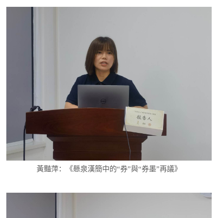
黃豔萍：《懸泉漢簡中的“券”與“券墨”再議》