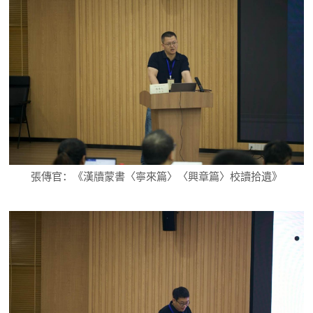
張傳官：《漢牘蒙書〈寧來篇〉〈興章篇〉校讀拾遺》