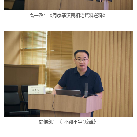
高一致：《周家寨漢簡相宅資料選釋》
尉侯凱：《“不顯不承”疏證》