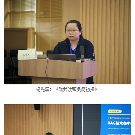
楊先雲：《臨武渡頭吳簡初探》