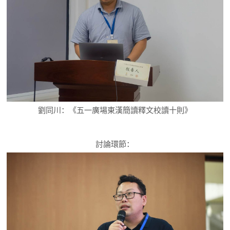
劉同川：《五一廣場東漢簡讀釋文校讀十則》
討論環節：