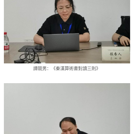
譚競男：《秦漢算術書對讀三則》