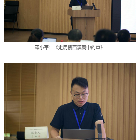
羅小華：《走馬樓西漢簡中的車》