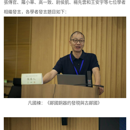
張傳官、羅小華、高一致、尉侯凱、楊先雲和王安宇等七位學者
相繼發言，各學者發言題目如下：
凡國棟：《鄖國銅器的發現與古鄖國》