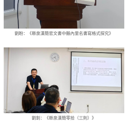
劉盼：《懸泉漢簡官文書中縣內里名書寫格式探究》
劉釗：《懸泉漢簡零拾（三則）》