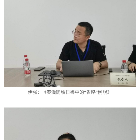
伊強：《秦漢簡牘日書中的“省略”例說》