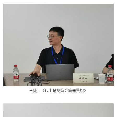
王捷：《包山楚簡貸金簡冊贅說》