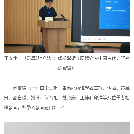
王安宇：《爲算法“立法”：虛擬學術共同體介入中國古代史研究
的實驗》
分會場（一）由李美娟、雷海龍兩位學者主持，伊強、譚競
男、劉自穩、謝坤、何有祖、魏永康、王捷和邱洋等八位學者相
繼發言，各學者發言題目如下：