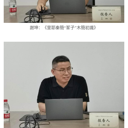
謝坤：《里耶秦簡“冢子”木簡初識》