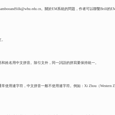
andSilk@whu.edu.cn。關於EM系統的問題，作者可以聯繫Brill的
文。
語和姓名用中文拼音。除引文外，同一詞語的拼寫要保持統一。
中文拼音一般不使用連字符。例如：Xi Zhou（Western Zhou）; pre-Qin