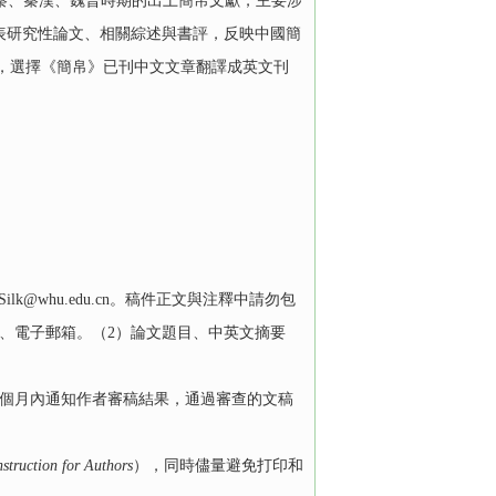
先秦、秦漢、魏晉時期的出土簡帛文獻，主要涉
表研究性論文、相關綜述與書評，反映中國簡
托，選擇《簡帛》已刊中文文章翻譯成英文刊
。
k@whu.edu.cn。稿件正文與注釋中請勿包
、電子郵箱。（2）論文題目、中英文摘要
三個月內通知作者審稿結果，通過審查的文稿
nstruction for Authors
），同時儘量避免打印和