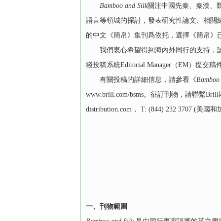
Bamboo and Silk
關注中國先秦、秦漢、
語言等領城的探討，發表研究性論文、相關綜
的中文《簡帛》集刊爲依托，選擇《簡帛》
我們衷心希望得到海內外同行的支持，誠請海內外同
綫投稿系統Editorial Manager（EM）提交稿件，地址是：
有關投稿的詳細信息，請參看《
Bamboo 
www.brill.com/bsms。征訂刊物，請聯繫Brill期刊
distribution.com， T: (844) 232 3707 (美
一、刊物範圍