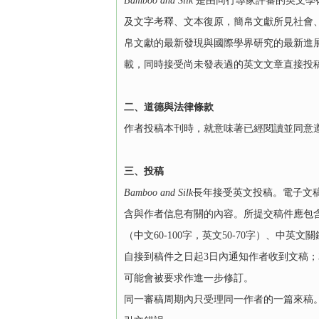
Bamboo and Silk
是由同行專家評審的英文學
及文字考釋、文本復原，簡帛文獻所見社會
帛文獻的最新發現與國際學界研究的最新進
載，同時接受尚未發表過的英文文章直接投
二、道德與法律條款
作者投稿本刊時，就意味著已經閱讀並同意遵守Brill的《
三、投稿
Bamboo and Silk
長年接受英文投稿。電子文稿請提
含與作者信息有關的內容。所提交稿件應包
（中文60-100字，英文50-70字）、中英
自接到稿件之日起3日內通知作者收到文稿
可能會被要求作進一步修訂。
同一審稿周期內只受理同一作者的一篇來稿