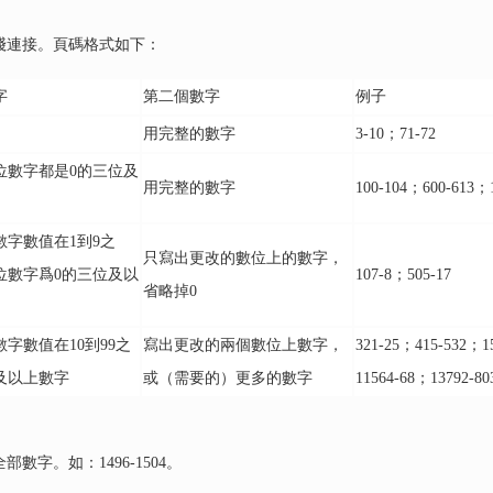
綫連接。頁碼格式如下：
字
第二個數字
例子
用完整的數字
3-10；71-72
位數字都是0的三位及
用完整的數字
100-104；600-613；1
數字數值在1到9之
只寫出更改的數位上的數字，
位數字爲0的三位及以
107-8；505-17
省略掉0
字數值在10到99之
寫出更改的兩個數位上數字，
321-25；415-532；1
及以上數字
或（需要的）更多的數字
11564-68；13792-80
字。如：1496-1504。