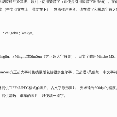
出現時標注於其後。原則上使用繁體字（即使是引用簡體字出版物）。在
譯文（中文引文在上，譯文在下），無需標注拼音。请在漢字和羅馬字符之
goku；kenkyū。
Mingliu、PMingliu或SimSun（方正超大字符集）。日文字體用Minch
imSun方正超大字符集擴展版包括很多生僻字，已超過7萬個統一中文字
TIFF或JPEG格式的圖片。古文字原形圖片，要求達到600dpi的精度
，提供清晰、準確的圖片，以便統一造字。