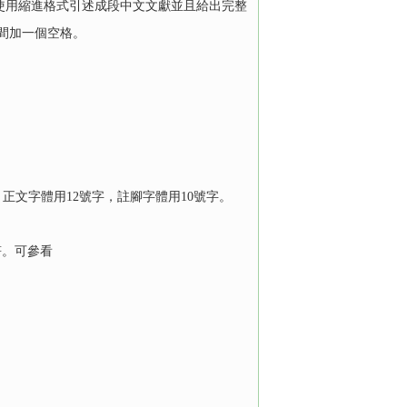
使用縮進格式引述成段中文文獻並且給出完整
間加一個空格。
o MS。正文字體用12號字，註腳字體用10號字。
符。可參看
。