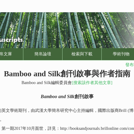
帛文庫
簡帛論壇
檢索與下載
學術刊物
發布時
Bamboo and Silk創刊啟事與作者指南
Bamboo and Silk編輯委員會
[搜索該作者其他文章]
Bamboo and Silk
創刊啟事
英文學術期刊，由武漢大學簡帛研究中心主持編輯，國際出版商Brill (
編。
年10月面世，詳見：http://booksandjournals.brillonline.com/content