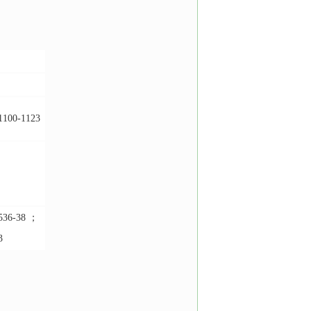
100-1123
536-38 ；
3