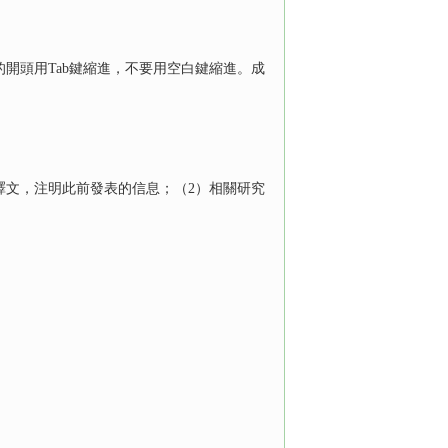
開頭用Tab鍵縮進，不要用空白鍵縮進。成
譯文，注明此前發表的信息；（2）相關研究