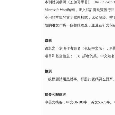
本刊體例參照《芝加哥手冊》（
the Chicago M
Microsoft Word編輯，正文和註腳爲雙倍行
不用非常規的文字處理形式，比如底綫、交
段的引文作爲一個整體縮進，並且在引文前
篇題
篇題之下寫明作者姓名（包括中文名），所
項目和基金信息；（3）譯者的英、中文姓名
標題
一級標題請用黑體字。標題的號碼要左對齊
摘要和關鍵詞
中英文摘要：中文60-100字，英文50-70字