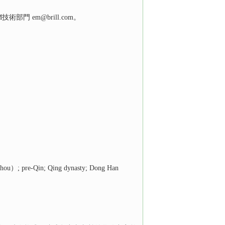
EM技術部門
em@brill.com
。
; Qing dynasty; Dong Han