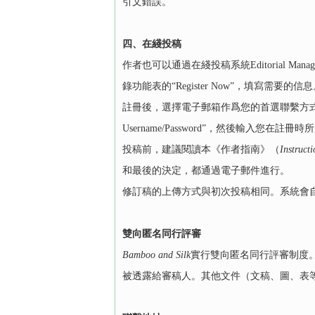
引文錯誤。
四、在綫投稿
作者也可以通過在綫投稿系統Editorial Manager
錄功能表的“Register Now”，填寫需要的信
註冊後，選擇電子郵箱作爲您的首選聯繫方式
Username/Password”，然後輸入
投稿前，建議閱讀本《作者指南》（
Instruct
和最後的決定，都通過電子郵件進行。
修訂稿的上傳方式與初次投稿相同。系統會自
雙向匿名同行評審
Bamboo and Silk
實行雙向匿名同行評審制度
被透露給審稿人。其他文件（文稿、圖、表