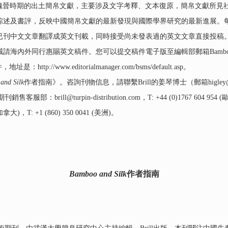
魏晉時期的出土簡帛文獻，主要涉及文字考釋、文本復原，簡帛文獻所見
述及書評，反映中國簡帛文獻的最新發現與國際學界研究的最新進展。每年出
已刊中文文章翻譯成英文刊載，同時接受尚未發表過的英文文章直接投稿
行惠賜英文稿件。您可以提交稿件電子版至編輯部郵箱BambooandSilk@
http://www.editorialmanager.com/bsms/default.asp。
and Silk
作者指南》。咨詢刊物信息，請聯繫Brill的姜琴博士（郵箱higley@b
銷售客服部：brill@turpin-distribution.com，T: +44 (0)1767 604 9
國和加拿大)，T: +1 (860) 350 0041 (美洲)。
Bamboo and Silk
作者指南