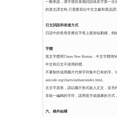
一般來說，漢字僅在某個詞語或名字第一次
的英文譯文時,只需要寫出中文文獻和英語
日文詞語和表達方式
日語中的長母音應在字母上面加短劃綫，例如：chū
字體
英文字體用Times New Roman，中文字體用
中文和日文不使用斜體。
不要制作或用圖片代替字符集中已有的字。S
unicode.org/charts/unihanrsindex.html。
古文字原形，請以圖片形式嵌入正文，並另外提供
非統一編碼的字符，請用造字或描摹的方式
六、稿件結構