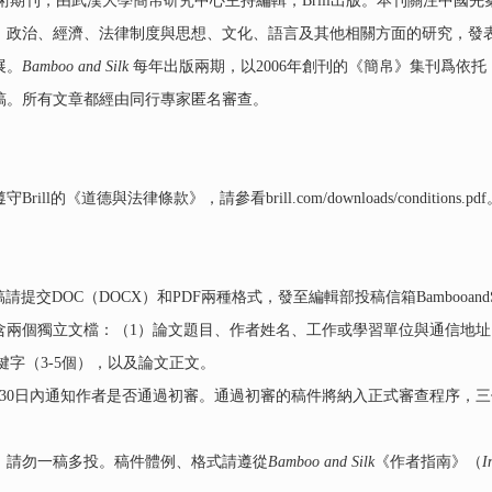
術期刊，由武漢大學簡帛研究中心主持編輯，Brill出版。本刊關注中國
、政治、經濟、法律制度與思想、文化、語言及其他相關方面的研究，發
展。
Bamboo and Silk
每年出版兩期，以2006年創刊的《簡帛》集刊爲依
稿。所有文章都經由同行專家匿名審查。
道德與法律條款》，請參看brill.com/downloads/conditions.pdf
交DOC（DOCX）和PDF兩種格式，發至編輯部投稿信箱BambooandSil
含兩個獨立文檔：（1）論文題目、作者姓名、工作或學習單位與通信地址
文關鍵字（3-5個），以及論文正文。
；30日內通知作者是否通過初審。通過初審的稿件將納入正式審查程序，
。請勿一稿多投。稿件體例、格式請遵從
Bamboo and Silk
《作者指南》（
I