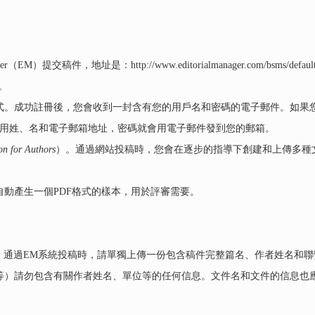
（EM）提交稿件，地址是：http://www.editorialmanager.com/bsms
息。
。成功註冊後，您會收到一封含有您的用戶名和密碼的電子郵件。如果您忘
您在註冊時所用姓、名和電子郵箱地址，密碼就會用電子郵件發到您的郵箱。
ion for Authors
）。通過網站投稿時，您會在逐步的指導下創建和上傳多種
動產生一個PDF格式的樣本，用於評審需要。
。通過EM系統投稿時，請單獨上傳一份包含稿件完整篇名、作者姓名和
等）請勿包含有關作者姓名、單位等的任何信息。文件名和文件的信息也