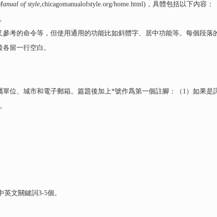
anual of style
,chicagomanualofstyle.org/home.html)，具體包括以下內容：
距。
叉參考的命令等，但使用通用的功能比如斜體字、居中功能等。每個段落的
後各留一行空白。
屬單位、城市和電子郵箱。篇題後加上*號作爲第一個註腳：（1）如果是
。
。
。中英文關鍵詞3-5個。