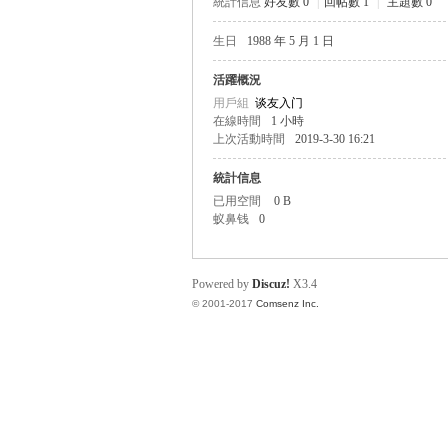
統計信息
好友數 0
|
回帖數 1
|
主題數 0
生日
1988 年 5 月 1 日
帛
活躍概況
用戶組
谈友入门
在線時間
1 小時
上次活動時間
2019-3-30 16:21
統計信息
已用空間
0 B
蚁鼻钱
0
网
Powered by
Discuz!
X3.4
© 2001-2017
Comsenz Inc.