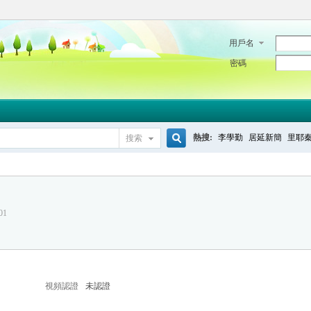
用戶名
密碼
熱搜:
李學勤
居延新簡
里耶
搜索
搜
01
索
視頻認證
未認證