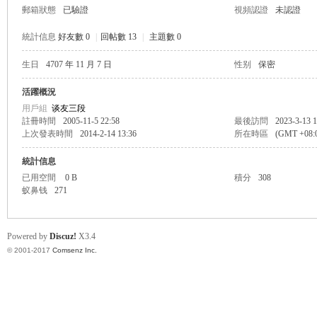
郵箱狀態
已驗證
視頻認證
未認證
統計信息
好友數 0
|
回帖數 13
|
主題數 0
生日
4707 年 11 月 7 日
性别
保密
帛
活躍概況
用戶組
谈友三段
註冊時間
2005-11-5 22:58
最後訪問
2023-3-13 1
上次發表時間
2014-2-14 13:36
所在時區
(GMT +08
統計信息
已用空間
0 B
積分
308
蚁鼻钱
271
网
Powered by
Discuz!
X3.4
© 2001-2017
Comsenz Inc.