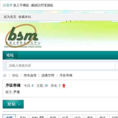
請選擇
進入手機版
|
繼續訪問電腦版
设为首页
收藏本站
论坛
论坛
簡帛論壇
讀書空間
序跋專欄
序跋專欄
今日:
0
|
主題:
20
|
排名:
3
版主:
尹遜
简
»
›
›
›