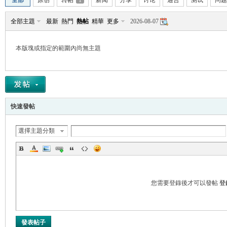
全部
原创
转帖
1
新闻
分享
讨论
通告
测试
问题
全部主題
最新
熱門
熱帖
精華
更多
2026-08-07
本版塊或指定的範圍內尚無主題
帛
快速發帖
選擇主題分類
网
您需要登錄後才可以發帖
登
發表帖子