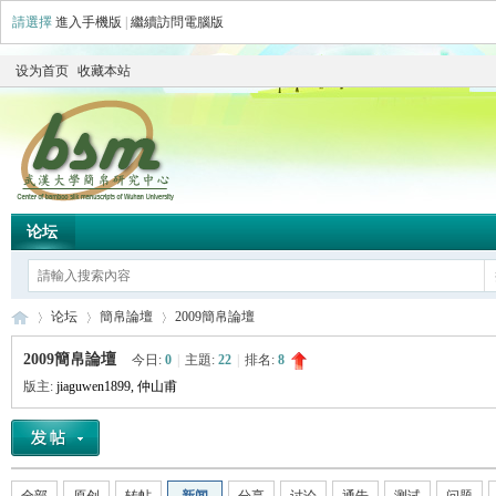
請選擇
進入手機版
|
繼續訪問電腦版
设为首页
收藏本站
论坛
论坛
簡帛論壇
2009簡帛論壇
2009簡帛論壇
今日:
0
|
主題:
22
|
排名:
8
版主:
jiaguwen1899
,
仲山甫
简
»
›
›