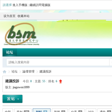
請選擇
進入手機版
|
繼續訪問電腦版
设为首页
收藏本站
论坛
论坛
論壇管理
建議投訴
建議投訴
今日:
0
|
主題:
55
|
排名:
6
版主:
jiaguwen1899
简
»
›
›