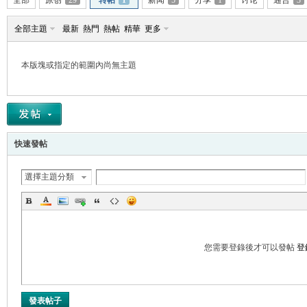
全部
原创
29
转帖
1
新闻
5
分享
1
讨论
通告
3
全部主題
最新
熱門
熱帖
精華
更多
本版塊或指定的範圍內尚無主題
帛
快速發帖
選擇主題分類
网
您需要登錄後才可以發帖
登
發表帖子