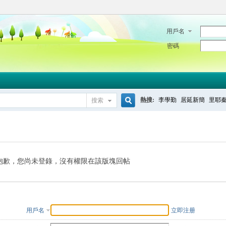
用戶名
密碼
熱搜:
李學勤
居延新簡
里耶
搜索
搜
索
抱歉，您尚未登錄，沒有權限在該版塊回帖
用戶名
立即注册