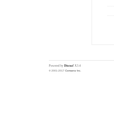
Powered by
Discuz!
X3.4
© 2001-2017
Comsenz Inc.