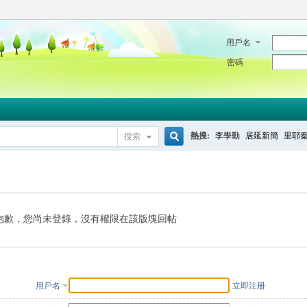
用戶名
密碼
熱搜:
李學勤
居延新簡
里耶
搜索
搜
索
抱歉，您尚未登錄，沒有權限在該版塊回帖
用戶名
立即注册