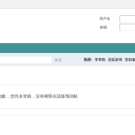
用戶名
密碼
熱搜:
李學勤
居延新簡
里耶
搜索
搜
索
抱歉，您尚未登錄，沒有權限在該版塊回帖