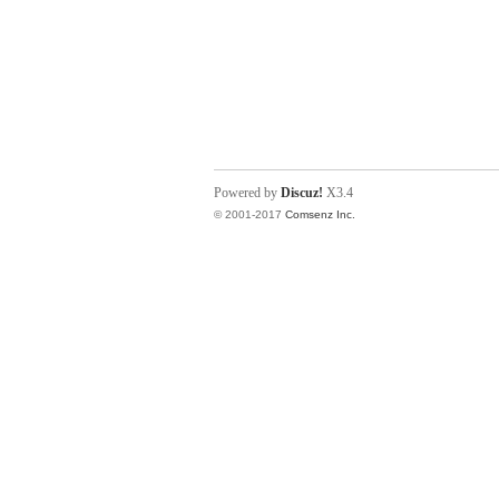
Powered by
Discuz!
X3.4
© 2001-2017
Comsenz Inc.