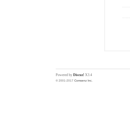
Powered by
Discuz!
X3.4
© 2001-2017
Comsenz Inc.