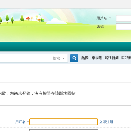
用戶名
密碼
熱搜:
李學勤
居延新簡
里耶
搜索
搜
索
抱歉，您尚未登錄，沒有權限在該版塊回帖
用戶名
立即注册