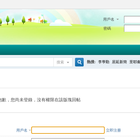
用戶名
密碼
熱搜:
李學勤
居延新簡
里耶
搜索
搜
索
抱歉，您尚未登錄，沒有權限在該版塊回帖
用戶名
立即注册