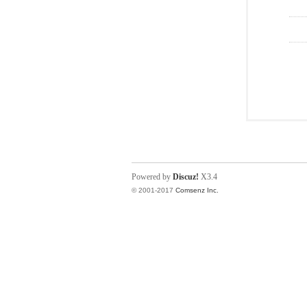
Powered by
Discuz!
X3.4
© 2001-2017
Comsenz Inc.