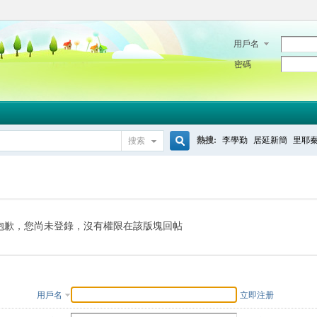
用戶名
密碼
熱搜:
李學勤
居延新簡
里耶
搜索
搜
索
抱歉，您尚未登錄，沒有權限在該版塊回帖
用戶名
立即注册