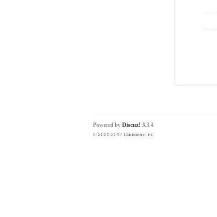
Powered by
Discuz!
X3.4
© 2001-2017
Comsenz Inc.