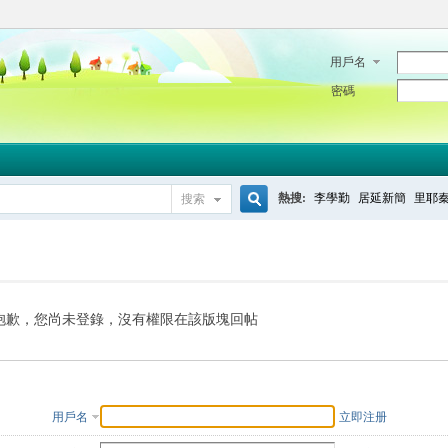
用戶名
密碼
熱搜:
李學勤
居延新簡
里耶
搜索
搜
索
抱歉，您尚未登錄，沒有權限在該版塊回帖
用戶名
立即注册