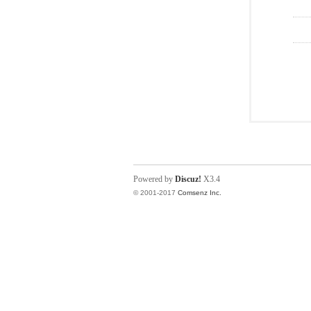
Powered by
Discuz!
X3.4
© 2001-2017
Comsenz Inc.