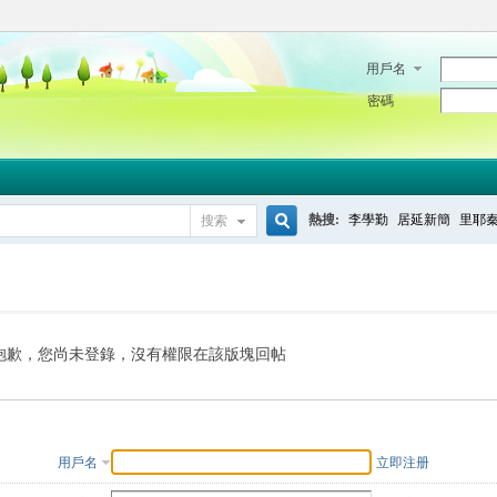
用戶名
密碼
熱搜:
李學勤
居延新簡
里耶
搜索
搜
索
抱歉，您尚未登錄，沒有權限在該版塊回帖
用戶名
立即注册