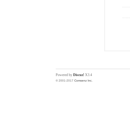
Powered by
Discuz!
X3.4
© 2001-2017
Comsenz Inc.