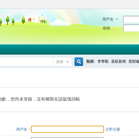
用戶名
密碼
熱搜:
李學勤
居延新簡
里耶
搜索
搜
索
抱歉，您尚未登錄，沒有權限在該版塊回帖
用戶名
立即注册