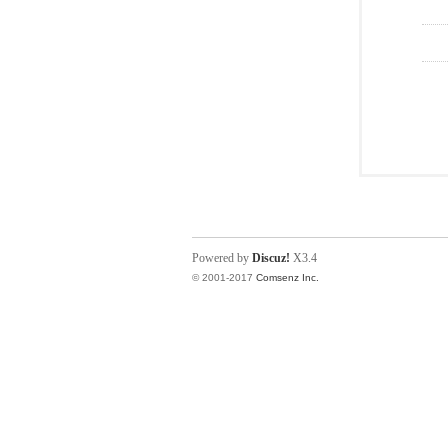
Powered by
Discuz!
X3.4
© 2001-2017
Comsenz Inc.