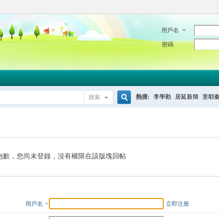
用戶名
密碼
熱搜:
李學勤
居延新簡
里耶
搜索
搜
索
抱歉，您尚未登錄，沒有權限在該版塊回帖
用戶名
立即注册