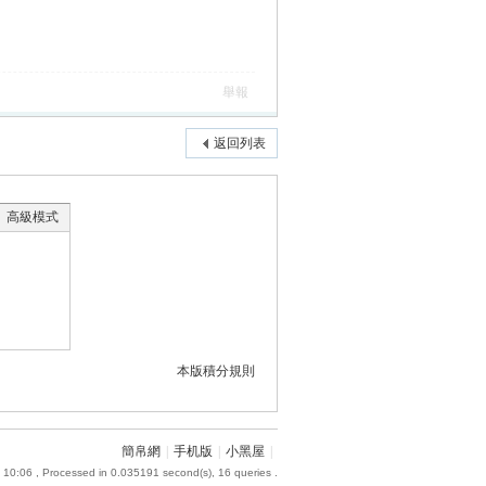
舉報
返回列表
高級模式
本版積分規則
簡帛網
|
手机版
|
小黑屋
|
 10:06
, Processed in 0.035191 second(s), 16 queries .