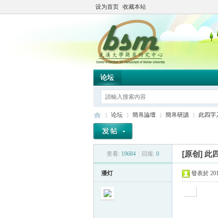
设为首页
收藏本站
论坛
论坛
簡帛論壇
簡帛研讀
此四字
[原创]
此
查看:
19684
|
回復:
0
简
»
›
›
›
潘灯
發表於 2019