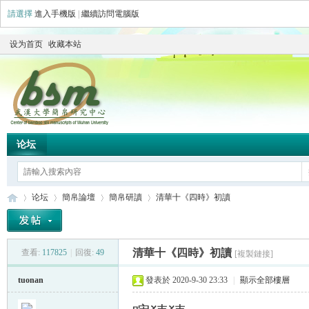
請選擇
進入手機版
|
繼續訪問電腦版
设为首页
收藏本站
论坛
论坛
簡帛論壇
簡帛研讀
清華十《四時》初讀
清華十《四時》初讀
查看:
117825
|
回復:
49
[複製鏈接]
简
»
›
›
›
tuonan
發表於 2020-9-30 23:33
|
顯示全部樓層