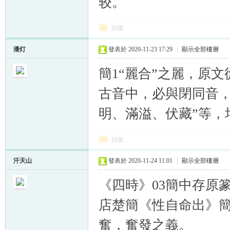
较。
回復
潘灯
發表於 2020-11-23 17:29
|
顯示全部樓層
簡1“麗合”之麗，原文
古音中，必與閉同音，
明、滿溢、伏藏”等，
回復
汗天山
發表於 2020-11-24 11:01
|
顯示全部樓層
《四時》03簡中存原
店楚簡《性自命出》簡
奮，奮發之義。