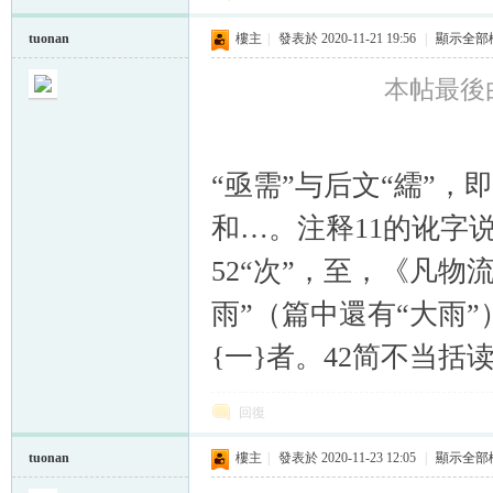
tuonan
樓主
|
發表於 2020-11-21 19:56
|
顯示全部
本帖最後由 t
“亟需”与后文“繻”，即
和…。注释11的讹字
52“次”，至，《凡物
雨”（篇中還有“大雨
{一}者。42简不当括
回復
tuonan
樓主
|
發表於 2020-11-23 12:05
|
顯示全部