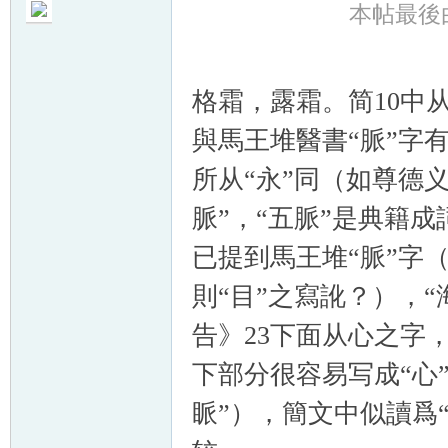
本帖最後由 t
格霜，露霜。简10中
與馬王堆醫書“脈”字
所从“永”同（如尊德
脈”，“五脈”是典籍
已提到馬王堆“脈”字
則“目”之寫訛？），
告》23下面从心之字
下部分很容易写成“心”形
眽”），簡文中似讀爲“謐