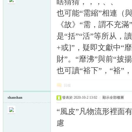
瞎猜猜，，，、、
也可能
“需縮”相連（與
《故》“需，謂不充滿”
是“括”“活”等所从，讀
帛
+或]”，疑即文獻中“
財”。“靡沸”與前“披
也可讀“裕下”，“裕”
回復
网
shanshan
發表於 2020-10-2 13:02
|
顯示全部樓層
“風皮”凡物流形裡面
慮