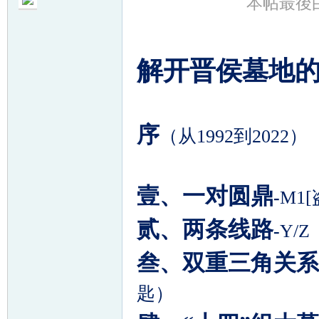
本帖最後由 秦
解开晋侯墓地
帛
序
（从
1992
到
2022
）
壹、一对圆鼎
-
M1[
贰、两条线路
-
Y/Z
网
叁、双重三角关系
匙）