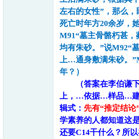
左右的女性”，那么，
死亡时年方
20
余岁，
M91
“墓主骨骼朽甚，
均有朱砂。”说
M92
“
上…通身敷满朱砂。”
年？）
（答案在李伯谦下
上，…依据…样品…
辑式：
先有“推定结论
学素养的人都知道这
还要
C14
干什么？所以