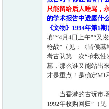
只能留给后人唾骂，
的学术报告中透露什
《文物》
1994
年第
1
期
填”“
4
月
4
日上午”“又
枪战”（见：《晋侯墓
考古队第一次“抢救性
墓，那么谁又能站出
才是重点！是确定
M1
当香港的古玩市场上
1992年收购回归”