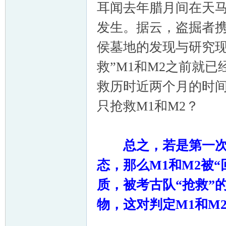
耳闻去年腊月间在天马
发生。据云，盗掘者携
侯墓地的发现与研究现
救”M1和M2之前就
救历时近两个月的时间
只抢救M1和M2？
总之，若是第一次
态，那么
M1
和
M2
被“
质，被考古队“抢救”
物，这对判定
M1
和
M