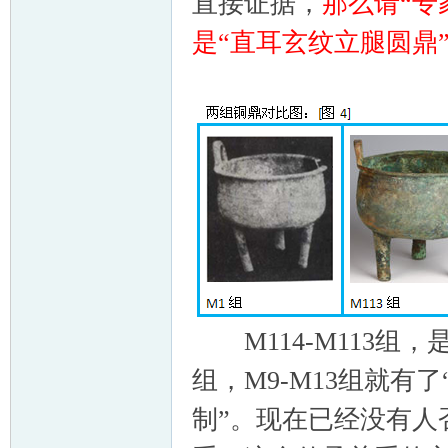
直接证据，
那么请“专
是“直耳玄纹立腿圆
M114-M113组，是
组，M9-M13组就有
制”。现在已经没有人否定