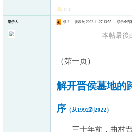
回復
秦伊人
樓主
|
發表於 2022-11-27 13:55
|
顯示全部
本帖最後由 秦
（第一页）
解开晋侯墓地的
序
（从
1992
到
2022
）
三十年前，曲村晋侯