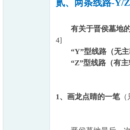
贰、两条线路
-Y/Z
有关于晋侯墓地的争
4]
“
Y
”型线路（无
“
Z
”型线路（有
1
、画龙点睛的一笔
（