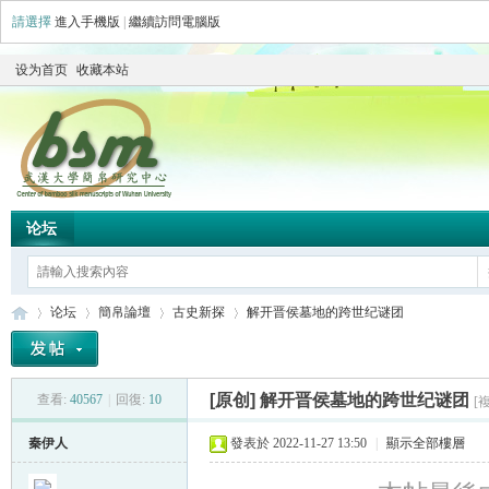
請選擇
進入手機版
|
繼續訪問電腦版
设为首页
收藏本站
论坛
论坛
簡帛論壇
古史新探
解开晋侯墓地的跨世纪谜团
[原创]
解开晋侯墓地的跨世纪谜团
查看:
40567
|
回復:
10
[
简
»
›
›
›
秦伊人
發表於 2022-11-27 13:50
|
顯示全部樓層