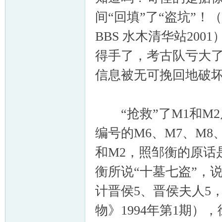
间“回填”了“盗坑”
BBS 水木清华站20
得手了，考古队亏大
信息被无可挽回地破
“抢救”了M1和M
编号的M6、M7、M8
和M2，照邹衡的原话是
衡所说“十墓七盗”，说
计晋侯5、晋侯夫人5，
物》1994年第1期）