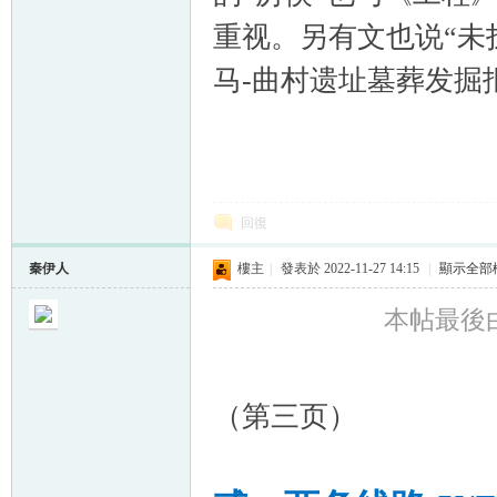
重视。另有文也说“未
马-曲村遗址墓葬发掘报
回復
秦伊人
樓主
|
發表於 2022-11-27 14:15
|
顯示全部
本帖最後由 秦
（第三页）