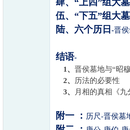
肆、“上四”组大墓
伍、“下五”组大墓
陆、六个历日
-
晋侯
结语
-
1
、
晋侯墓地与“昭穆
2
、
历法的必要性
3
、
月相的真相《九
附一
：
历尺
-
晋侯墓
附二
：
唐公
-
唐伯
-
唐