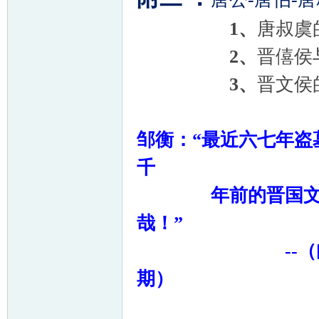
1
、
唐叔虞
2
、
晋僖侯
3
、
晋文侯
邹衡：“最近六七年盗
千
年前的晋国文化古
哉！”
--
（
期）