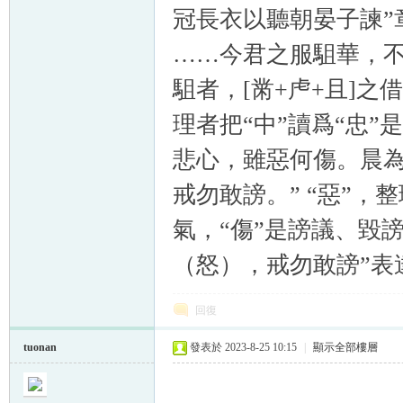
冠長衣以聽朝晏子諫”
……今君之服駔華，不
駔者，[黹+虍+且]之
理者把“中”讀爲“忠”
悲心，雖惡何傷。晨
戒勿敢謗。” “惡”
氣，“傷”是謗議、毀
（怒），戒勿敢謗”表
回復
tuonan
發表於 2023-8-25 10:15
|
顯示全部樓層