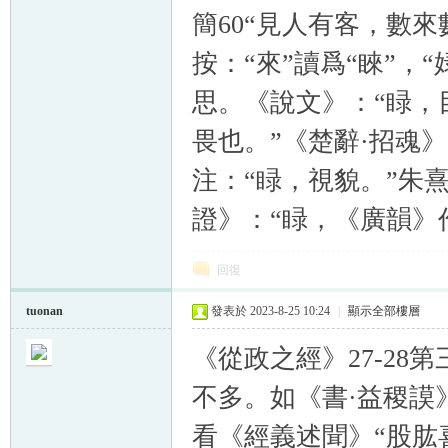
簡60“見人有客，數來
按：“來”讀爲“睞”，“
思。《說文》：“睩，
畏也。”《楚辭·招魂》
注：“睩，視貌。”朱
證》：“睩，《廣韻》
回復
tuonan
發表於 2023-8-25 10:24
|
顯示全部樓層
《從政之經》27-28
不多。如《書·益稷謨
看《經義述聞》“股肱