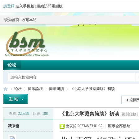
請選擇
進入手機版
|
繼續訪問電腦版
设为首页
收藏本站
论坛
论坛
簡帛論壇
簡帛研讀
《北京大学藏秦简牍》初读
返回
《北京大学藏秦简牍》初读
查看:
325799
|
回復:
188
[複製鏈接]
简
»
›
›
›
我来也
發表於 2023-8-23 01:32
|
顯示全部樓層