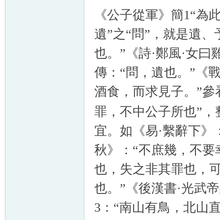
《公子從軍》簡1“為此
遺”之“問”，就是遺
也。”《詩·鄭風·女
傳：“問，遺也。”《
酒食，而求見子。”參看
罪，不中公子所也”，
宜。如《易·繫辭下》
秋
》：
“不庶幾，不
也，失之非其罪也，可
也。”《
後漢書·
光武帝
3：“南山有鳥，北山