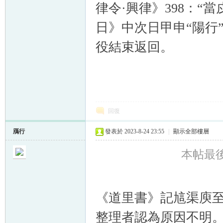
律令·興律》398：
日》中次日甲申“陽行
役結束返回。
回復
鴈行
發表於 2023-8-24 23:55
|
顯示全部樓層
本帖最後由
《道里書》記訄渠庾
整理者認為原因不明