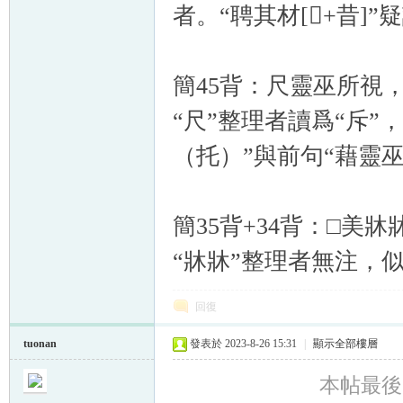
者。“聘其材[+昔]”
簡45背：尺靈巫所視
“尺”整理者讀爲“斥”，
（托）”與前句“藉靈
簡35背+34背：□美牀
“牀牀”整理者無注，似
回復
tuonan
發表於 2023-8-26 15:31
|
顯示全部樓層
本帖最後由 t