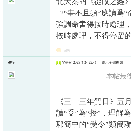
北大秦簡《從政之經》
12“事不且須”應讀爲
強調命書得按時處理
按時處理，不得停留
帛
回復
鴈行
發表於 2023-8-24 22:41
|
顯示全部樓層
本帖最後由
网
《三十三年質日》五月
讀“受”為“授”，理
耶簡中的“受令”類簡