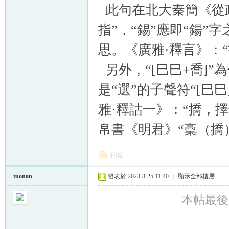
此句在北大秦簡《從政
指”，“錫”應即“鍚”
思。《廣雅·釋言》：
另外，“[巳巳+喬]”為
是“選”的子聲符“[巳
雅·釋詁一》：“撟，
帛書《明君》“稾（撟
回復
tuonan
發表於 2023-8-25 11:40
|
顯示全部樓層
本帖最後由 t