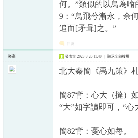
何。”類似的以鳥為喻
9：“鳥飛兮漸永，余
追而[矛咠]之。”
回復
崧高
發表於 2023-8-26 11:48
|
顯示全部樓層
北大秦簡《禹九策》
簡87背：心大（撻）
“大”如字讀即可，“
簡82背：憂心如每。