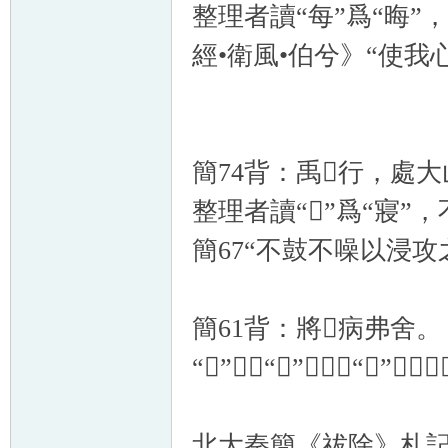
整理者讀“每”爲“晦
經•衛風•伯兮》“使我
簡74背：禹𡨦行，處
整理者讀“𡨦”爲“寢
簡67“不鼓不噪以浸攻
簡61背：將𤸆病弗舍。
“𤸆”應是“𤵸”之訛，“𤵸”即癃字
北大秦簡《祓除》札