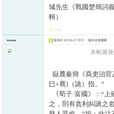
城先生《戰國楚簡詞
輯）
回復
tuonan
發表於 2023-8-25 10:55
|
顯示全部樓層
本帖最後由 t
嶽麓秦簡《爲吏治官及
巳+喬]（譑）指。”
《荀子·富國》：“上
之，則有貪利糾譑之名
發人罪也。”按：此注