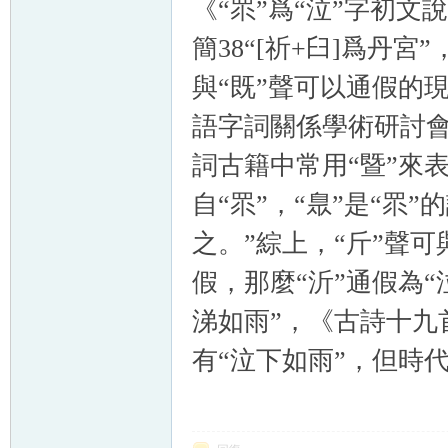
《“眔”爲“泣”字初
簡38“[祈+臼]爲丹
與“既”聲可以通假的
語字詞關係學術研討會
詞古籍中常用“暨”來
自“眔”，“臮”是“眔”
之。”綜上，“斤”聲可
假，那麼“沂”通假為
涕如雨”，《古詩十九
有“泣下如雨”，但時