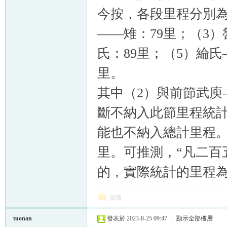
今按，各段里程分別為
——雉：79里；（3）
氏：89里；（5）綸氏
里。
其中（2）與前節武庾
斷不納入此節里程統計
能也不納入總計里程。
里。可推測，“凡二百
的，實際統計的里程
回復
tuonan
發表於 2023-8-25 09:47
|
顯示全部樓層