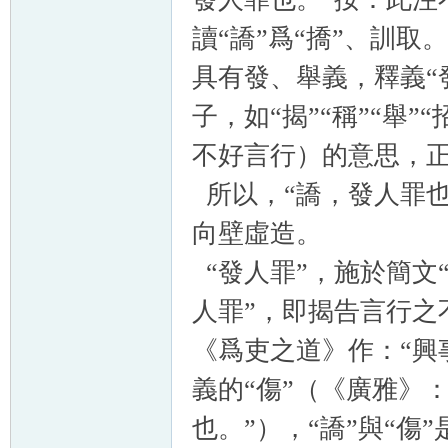
讀“譑”爲“撟”、訓
具有發、舉義，釋義“
子，如“揭”“稱”“舉
不好言行）的意思，
所以，“譑，發人罪也
向壁虛造。
“發人罪”，施於簡文“
人罪”，即揭告言行之
《爲吏之道》作：“興
義的“傷”（《廣雅》
也。”），“譑”與“傷