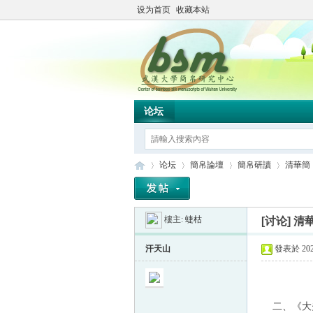
设为首页
收藏本站
论坛
论坛
簡帛論壇
簡帛研讀
清華簡
樓主:
蜨枯
[讨论]
清
简
»
›
›
›
汗天山
發表於 2024
二、《大