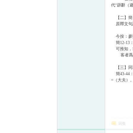
代“辟辭（
【二】簡1
原釋文句讀
今按：參照
簡12-1
可推知，
客者爲客辭
【三】同理
簡43-4
=（大夫）。
回復