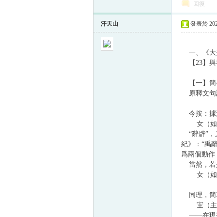
回復
汗天山
發表於 2024
一、《大
【23】與
【一】簡4
原釋文句讀
今按：據注
女（如）宔
“辭辟”，
紀》：“禹
爲兩個動作
當然，若是
女（如）宔
同理，簡3
宔（主）
——在現有