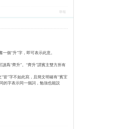
舉報
一個“升”字，即可表示此意。
讀爲“齊升”。“齊升”謂賓主雙方所有
“皆”字不如此寫，且簡文明確有“賓宔
不同的字表示同一個詞，勉強也能説