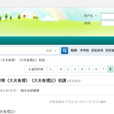
用戶名
密碼
熱搜:
李學勤
居延新簡
里耶
搜索
搜
《大夫食禮》《大夫食禮記》初讀 ...
返回列表
1 ...
2
3
4
5
6
7
8
索
華簡《大夫食禮》《大夫食禮記》初讀
[複製鏈接]
-1-20 12:33
|
顯示全部樓層
本帖最後由 汗天山 於 2024-1-20 12:43 編輯
夫食禮記》