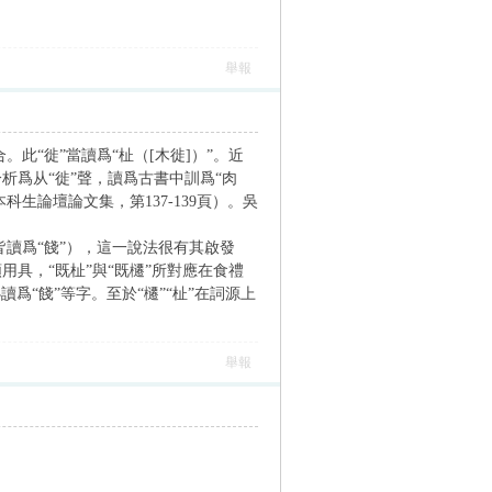
舉報
此“徙”當讀爲“杫（[木徙]）”。近
析爲从“徙”聲，讀爲古書中訓爲“肉
科生論壇論文集，第137-139頁）。吳
皆讀爲“餞”），這一說法很有其啟發
用具，“既杫”與“既櫏”所對應在食禮
爲“餞”等字。至於“櫏”“杫”在詞源上
舉報