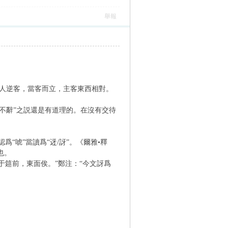
舉報
人逆客，當客而立，主客東西相對。
’不辭”之説還是有道理的。在沒有交待
“唬”當讀爲“迓/訝”。《爾雅•釋
也。
于筵前，東面俟。”鄭注：“今文訝爲