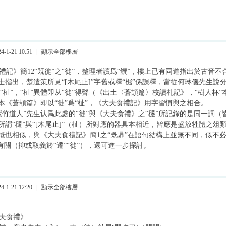
-1-21 10:51
|
顯示全部樓層
記》簡12“既徙”之“徙”，整理者讀爲“饌”，樓上已有同道指出於古音不合。
士指出，楚遣策所見“[木尾止]”字舊或釋“㭾”係誤釋，當從何琳儀先生說分
的“杫”，“杫”異體即从“徙”得聲（《出土〈蒼頡篇〉校讀札記》，“樹人杯”本
本《蒼頡篇》即以“徙”爲“杫”，《大夫食禮記》用字習慣與之相合。
紫竹道人”先生认爲此處的“徙”與《大夫食禮》之“櫏”所記錄的是同一詞（
所謂“櫏”與“[木尾止]”（杫）所對應的器具本相近，皆應是盛放牲體之俎類
概也相似，與《大夫食禮記》簡1之“既鼎”在語句結構上並無不同，似不必讀
”有關（抑或取義於“遷”“徙”），還可進一步探討。
-1-21 12:20
|
顯示全部樓層
夫食禮》