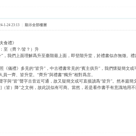
-1-24 23:13
|
顯示全部樓層
夫食禮》
：至（齊？/皆？）升
”，我們上面理解爲升至臺階最上面，即登階升堂，於禮書似亦無徵。禮書
《儀禮》多見的“皆升”，中古禮書常見的“賓主俱升”，我們懷疑簡文或可
人員一齊、皆升堂。“齊升”與禮書“獨升”相對爲言。
聲字與“皆”聲字古音近可通，故又疑簡文或可直接讀爲“皆升”。然本篇簡文
皆]（皆）降”之文例，故此説似有可商。當然，若是看作書手有意識地用