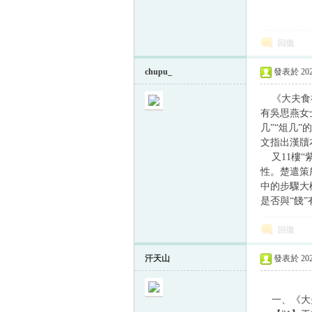
回復
chupu_
發表於 2024
《大夫食禮
有吳思燕女
几”“俎几”
文指出漢牘
又11樓“
性。楚遣策
中的步驟大
是否與“餞
回復
汗天山
發表於 2024
一、《大