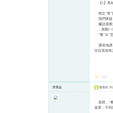
【1】再補
簡文“脀”
帛
我們懷疑，
據語源推測，
……熬鷄一
“肴”从“
通俗地講，
往往添加有
网
回復
汗天山
發表於 2024
當然，“肴
放置；不同