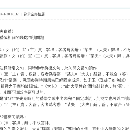
-1-30 18:32
|
顯示全部樓層
夫食禮》
禮儀相關的幾處句讀問題
：女（如）宔（主）貴，客辟，客者爲客辭：“某夫=（大夫）辭辟，不敢
作：女（如）宔（主）貴，客辟，客者爲客辭：“某夫=（大夫）辭，辟
釋所引文句，同時參考前後文句，此句簡文當句讀作：
（主）貴，客辟，客者爲客辭：“某夫=（大夫）辭辟，不敢合（答）
又作“辭避”，戰國秦漢時期應當已經固定成詞。如宋玉《登徒子好色賦》：
辭辟舜之子商均於陽城。”《太玄》：“故‘大受性命’而無辭辟也，故‘否’。
，其間不讀斷也是可以的。
“辭辟”在先秦時期的禮學文獻中尚未完全固定成詞，則簡文也可以句讀
（主）貴，客辟，客者爲客辭：“某夫=（大夫）辭，辟，不敢合（答
7也當句讀爲：
拜，客辟，辭，不敢答拜。
的先秦文獻中，未見“辟辭（避辭）”連用的文例，直到中古時期的文獻