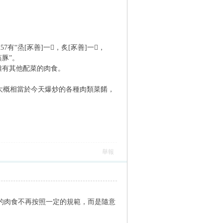
。
烝[豕善]一𥬹，炙[豕善]一𥬹，
蒸豚”。
雜有其他配菜的肉食。
，大概相當於今天爆炒的各種肉類菜餚，
舉報
的肉食不再按照一定的規範，而是隨意
。