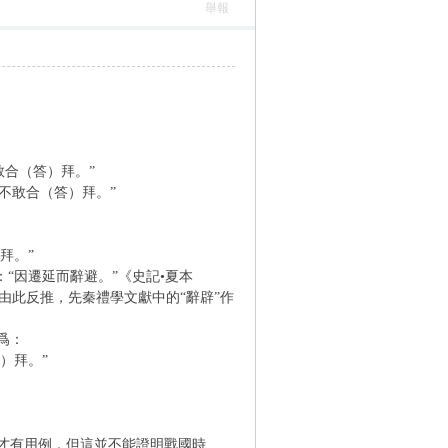
舉報
合（答）拜。”
不敢合（答）拜。”
拜。”
“因遷延而辭避。”《史記•夏本
”由此反推，先秦禮學文獻中的“辭辟”作
爲：
）拜。”
才有用例，但這並不能證明戰國時