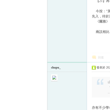
【21】再
今按：“屏
先入，待於
《爾雅》：
兩説相比，
回復
chupu_
發表於 2024
c
..
亦有不少學者