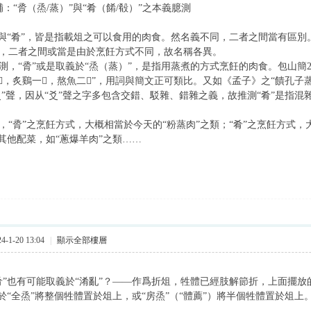
：“脀（烝/蒸）”與“肴（餚/殽）”之本義臆測
與“肴”，皆是指載俎之可以食用的肉食。然名義不同，二者之間當有區別
二者之間或當是由於烹飪方式不同，故名稱各異。
“脀”或是取義於“烝（蒸）”，是指用蒸煮的方式烹飪的肉食。包山簡257有“
，炙鷄一𥬹，熬魚二𥬹”，用詞與簡文正可類比。又如《孟子》之“饋孔子
爻”聲，因从“爻”聲之字多包含交錯、駁雜、錯雜之義，故推測“肴”是指混
“脀”之烹飪方式，大概相當於今天的“粉蒸肉”之類；“肴”之烹飪方式
其他配菜，如“蔥爆羊肉”之類……
-1-20 13:04
|
顯示全部樓層
”也有可能取義於“淆亂”？——作爲折俎，牲體已經肢解節折，上面擺放
於“全烝”將整個牲體置於俎上，或“房烝”（“體薦”）將半個牲體置於俎上