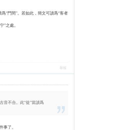
爲“門間”。若如此，簡文可讀爲“客者
宁”之處。
舉報
於古音不合。此“徙”當讀爲
一件事了。