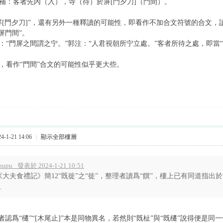
補：客者先內（入），寺（待）於屏[門夕刀]（門間）。
[門夕刀]”，還有另外一種釋讀的可能性，即看作不加合文符號的合文，讀
屏門間”。
“門屏之間謂之宁。”郭注：“人君視朝所宁立處。”客者所待之處，即當“
看作“門間”合文的可能性似乎更大些。
-1-21 14:06
|
顯示全部樓層
hupu_ 發表於 2024-1-21 10:51
《大夫食禮記》簡12“既徙”之“徙”，整理者讀爲“饌”，樓上已有同道指出
.
認爲“櫏”“[木尾止]”本是同物異名，若然則“既杫”與“既櫏”說得便是同