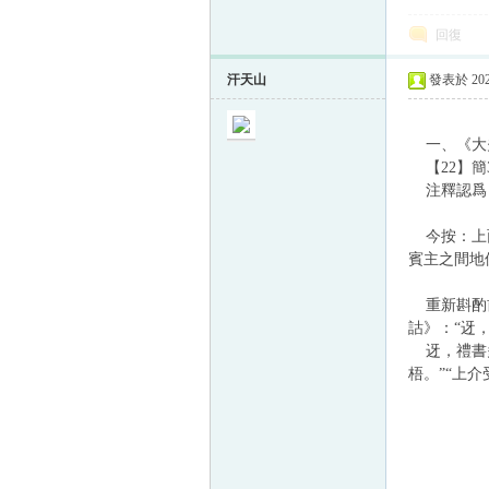
回復
汗天山
發表於 2024
一、《大
【22】簡
注釋認爲，
今按：上面
賓主之間地
重新斟酌前
詁》：“迓
迓，禮書多
梧。”“上