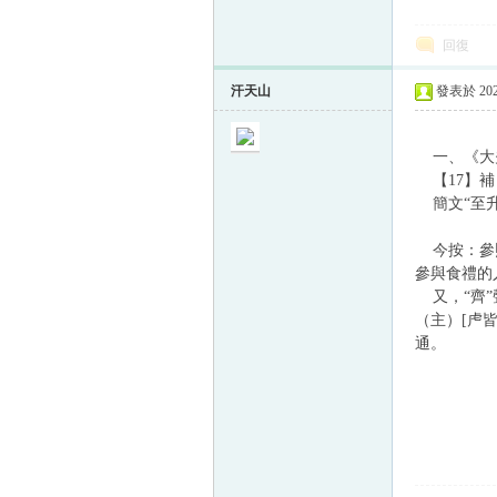
回復
汗天山
發表於 2024
一、《大
【17】補
簡文“至升
今按：參照
參與食禮的
又，“齊”
（主）[虍
通。