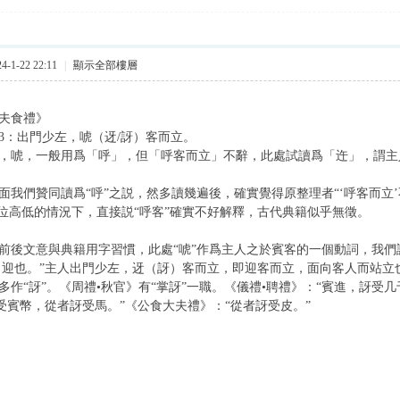
-1-22 22:11
|
顯示全部樓層
夫食禮》
3：出門少左，唬（迓/訝）客而立。
唬，一般用爲「呼」，但「呼客而立」不辭，此處試讀爲「迕」，謂主
我們贊同讀爲“呼”之説，然多讀幾遍後，確實覺得原整理者“‘呼客而立
位高低的情況下，直接説“呼客”確實不好解釋，古代典籍似乎無徵。
後文意與典籍用字習慣，此處“唬”作爲主人之於賓客的一個動詞，我們認爲
，迎也。”主人出門少左，迓（訝）客而立，即迎客而立，面向客人而站立
作“訝”。《周禮•秋官》有“掌訝”一職。《儀禮•聘禮》：“賓進，訝受几
介受賓幣，從者訝受馬。”《公食大夫禮》：“從者訝受皮。”