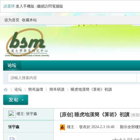
請選擇
進入手機版
|
繼續訪問電腦版
设为首页
收藏本站
论坛
论坛
簡帛論壇
簡帛研讀
睡虎地漢簡《算術》初讀
樓主:
张宇鑫
[原创]
睡虎地漢簡《算術》初讀
[複製
简
»
›
›
›
张宇鑫
樓主
|
發表於 2024-2-3 16:48
|
顯示全部樓