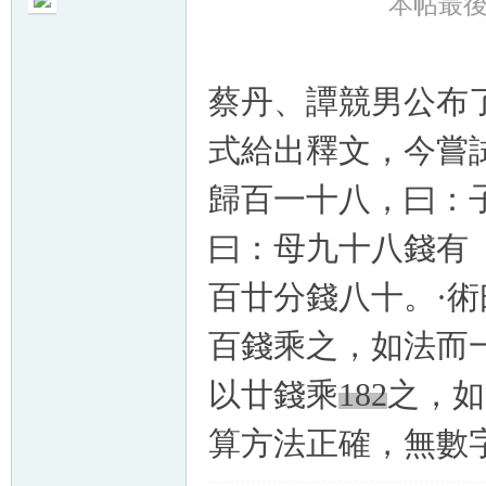
本帖最後由 
蔡丹、譚競男公布了
帛
式給出釋文，今嘗
歸百一十八，曰：
曰：母九十八錢有
百廿分錢八十。·
百錢乘之，如法而
网
以廿錢乘
182
之，如
算方法正確，無數