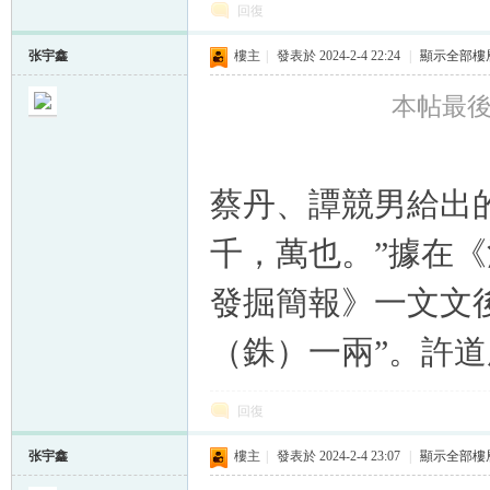
回復
张宇鑫
樓主
|
發表於 2024-2-4 22:24
|
顯示全部樓
本帖最後由 
蔡丹、譚競男給出的
千，萬也。”據在《
發掘簡報》一文文
（銖）一兩”。許
回復
张宇鑫
樓主
|
發表於 2024-2-4 23:07
|
顯示全部樓