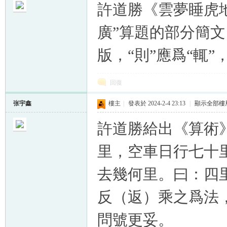
許道勝《雲夢睡虎
廣”算題的部分簡文
版，“則”應爲“輒
回復
张宇鑫
樓主
|
發表於 2024-2-4 23:13
|
顯示全部樓
許道勝給出《算術
里，空車日行七十
去幾何里。曰：四
反（返）乘之爲法，
問號更妥。