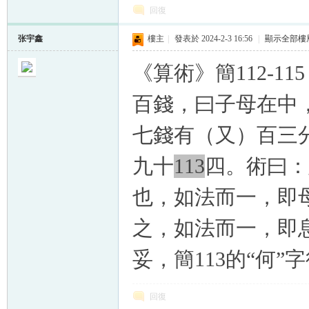
回復
张宇鑫
樓主
|
發表於 2024-2-3 16:56
|
顯示全部樓
《算術》簡112-1
百錢，曰子母在中
七錢有（又）百三
九十
113
四。術曰：
也，如法而一，即
之，如法而一，即
妥，簡113的“何
回復