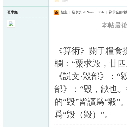
回復
张宇鑫
樓主
|
發表於 2024-2-3 18:56
|
顯示全部樓
本帖最後由 
《算術》關于糧食換
欄：“粟求毁，廿四
《説文·毇部》：“
部》：“毁，缺也
的“毁”皆讀爲“毇
爲“毁（毇）”。