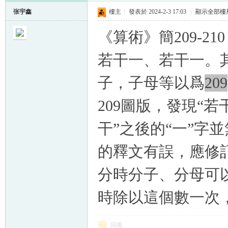
张宇鑫
樓主
|
發表於 2024-2-3 17:03
|
顯示全部樓
《算術》簡209-2
若干一、若干一。
子，子母等以爲
209
209圖版，發現“
干”之後的“一”字
的釋文有誤，應修
分時分子、分母可
時除以這個數一次
回復