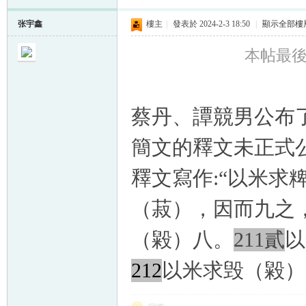
张宇鑫
樓主
|
發表於 2024-2-3 18:50
|
顯示全部樓
本帖最後由 
蔡丹、譚競男公布了
簡文的釋文未正式公
釋文寫作:“以米求
（菽），因而九之
（毇）
八。
211貳
以
212
以米求毁
（毇）