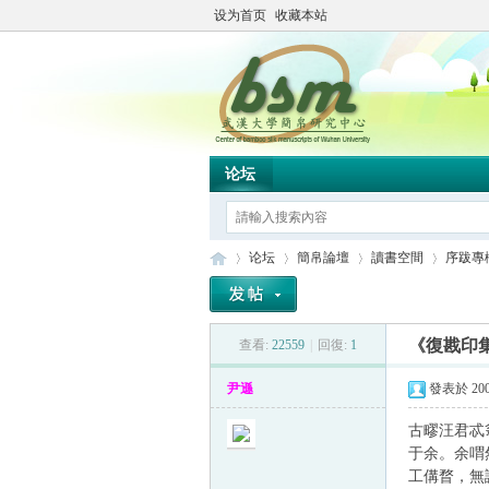
设为首页
收藏本站
论坛
论坛
簡帛論壇
讀書空間
序跋專
《復戡印
查看:
22559
|
回復:
1
简
»
›
›
›
尹遜
發表於 2007
古疁汪君忒
于余。余喟
工傋瞀，無