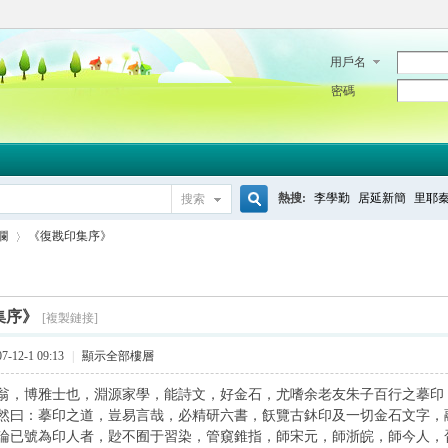
用戶名
密碼
熱搜:
李學勤
居延新簡
里耶
搜索
搜
欄
《復戡印集序》
索
集序》
[複製鏈接]
›
-12-1 09:13
|
顯示全部樓層
翁，博雅士也，淵源家學，能詩文，好金石，尤嗜余老友朱子百行之摹印
然曰：摹印之道，豈易言哉，必精研六書，飫覽古鈢印及一切金石文字，
論已號為印人者，尟不囿于習染，管窺錐指，師宋元，師浙皖，師今人，