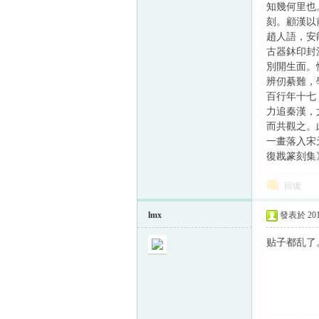
知幾何里也
刻。顧漢以
趙人語，安
古器鈢印封
帛
別開生面。
辨仞綦難，
百行年十七
力追秦漢，
而共觀之。
一畫落入宋
復戡篆刻集》
回復
网
lmx
發表於 2010
贴子都乱了