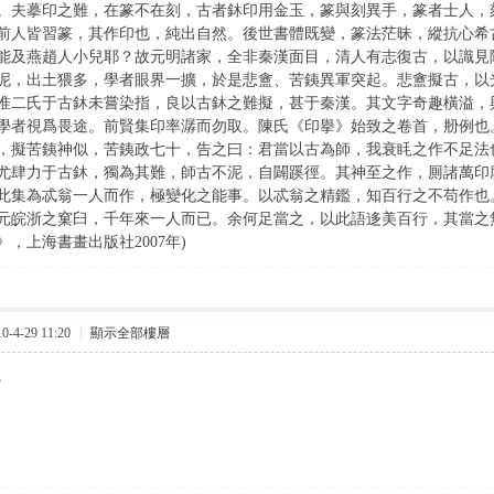
。夫摹印之難，在篆不在刻，古者鈢印用金玉，篆與刻異手，篆者士人，
前人皆習篆，其作印也，純出自然。後世書體既變，篆法茫昧，縱抗心希
能及燕趙人小兒耶？故元明諸家，全非秦漢面目，清人有志復古，以識見
泥，出土猥多，學者眼界一擴，於是悲盦、苦銕異軍突起。悲盦擬古，以
惟二氏于古鈢未嘗染指，良以古鈢之難擬，甚于秦漢。其文字奇趣橫溢，
學者視爲畏途。前賢集印率潺而勿取。陳氏《印擧》始致之卷首，刱例也
，擬苦銕神似，苦銕政七十，告之曰：君當以古為師，我衰眊之作不足法
尤肆力于古鈢，獨為其難，師古不泥，自闢蹊徑。其神至之作，厠諸萬印
此集為忒翁一人而作，極變化之能事。以忒翁之精鑑，知百行之不苟作也
元皖浙之窠臼，千年來一人而已。余何足當之，以此語迻美百行，其當之
，上海書畫出版社2007年)
-4-29 11:20
|
顯示全部樓層
。