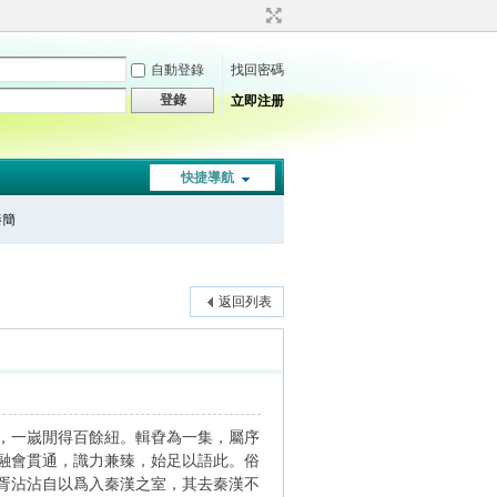
自動登錄
找回密碼
登錄
立即注册
快捷導航
秦簡
返回列表
，一嵗閒得百餘紐。輯孴為一集，屬序
融會貫通，識力兼臻，始足以語此。俗
胥沾沾自以爲入秦漢之室，其去秦漢不