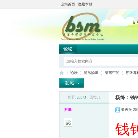
设为首页
收藏本站
论坛
论坛
簡帛論壇
讀書空間
序跋專
杨绛：钱
查看:
20373
|
回復:
1
简
»
›
›
›
尹遜
發表於 2008
钱