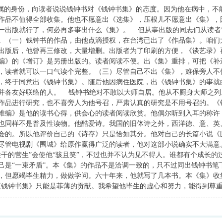
的身份，向读者说说钱钟书对《钱钟书集》的态度。因为他在病中，不
作品不值得全部收集。他也不愿意出《选集》，压根儿不愿意出《集》，
一出版就行了，何必再多事出什么《集》。 但从事出版的同志们从读者
。（一）钱钟书的作品，由他点滴授权，在台湾已出了《作品集》。咱们
出版后，他曾再三修改，大量增删。出版者为了印刷的方便，《谈艺录》
编》的《增订》是另册出版的。读者阅读不便。出《集》重排，可把《补
，读者就可以一口气读个完整。（三）尽管自己不出《集》，难保旁人不
，终于同意出《钱钟书集》。随后他因病住医院，出《钱钟书集》的事就
并各友好联络的人。 钱钟书绝对不敢以大师自居。他从不厕身大师之列
作品进行研究，也不喜旁人为他号召，严肃认真的研究是不用号召的。《
锥编》是他的读书心得，供会心的读者阅读欣赏。他偶尔听到入耳的称许
也同样不是普及性读物。他酷爱诗。我国的旧体诗之外，西洋德、意、英
会的。所以他评价自己的《诗存》只是恰如其分。他对自己的长篇小说《
尽管电视剧《围城》给原作赢得广泛的读者，他对这部小说确实不大满意
候干的营生”会使他“骇且笑”，不过也并不认为见不得人。谁都有个成长
己是“一束矛盾”。本《集》的作品不是洽调一致的，只不过同出钱钟书
，但愿竭毕生精力，做做学问。六十年来，他就写了几本书。本《集》收
《钱钟书集》只能是菲薄的贡献。我希望他毕生的虚心和努力，能得到尊