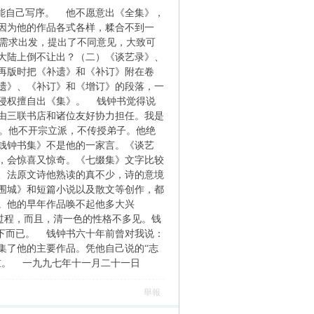
能自己写序。 他不愿意出《全集》，
因为他的作品各式各样，糅合不到一
需求出发，提出了不同意见，大致可
大陆上倒不让出？（二）《谈艺录》、
再版时把《补遗》和《补订》附在卷
遗》、《补订》和《增订》的段落，一
侵权擅自出《集》。 钱钟书觉得说
由三联书店和诸位友好协力担任。我是
。他不开宗立派，不传授弟子。他绝
钱钟书集》不是他的一家言。《谈艺
，会惊喜又惊奇。《七缀集》文字比较
、法原文诗他熟读的真不少，诗的意境
围城》和短篇小说以及散文等创作，都
。他的早年作品唤不起他多大兴
的过程，而且，清一色的性格不多见。钱
笔下而已。 钱钟书六十年前曾对我说：
集了他的主要作品。凭他自己说的“志
重。 一九九七年十一月二十一日
舉報