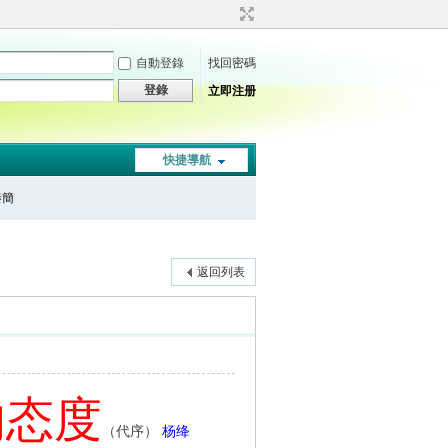
自動登錄
找回密碼
登錄
立即注册
快捷導航
秦簡
返回列表
的态度
（代序）
杨绛