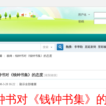
用戶名
密碼
熱搜:
李學勤
居延新簡
里耶
搜索
搜
欄
杨绛：钱钟书对《钱钟书集》的态度
索
钟书对《钱钟书集》的态度
[複製鏈接]
›
-3-28 16:22
|
顯示全部樓層
钟书对《钱钟书集》