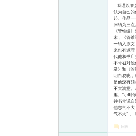
我谨以眷属
认为自己的
起。作品一
帛
归纳为三点
《管锥编》
末，《管锥
一纳入原文
来也有道理
代他和书店
不号召对他
录》和《管
明白易晓，
是他深有领
网
不大满意。
趣。“小时
钟书常说自
他志气不大
气不大”，
回復