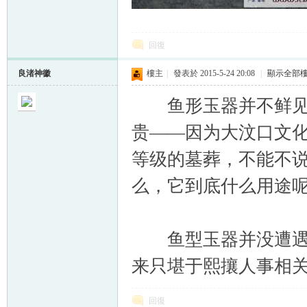
回復
良渚神徽
樓主
|
發表於 2015-5-24 20:08
|
顯示全部
鱼形玉器并不鲜见，
贵——因为大汶口文
等级的墓葬，不能不
么，它到底什么用途
鱼型玉器并没遭遇燔烧
来只堪于熙攘人事相
回復