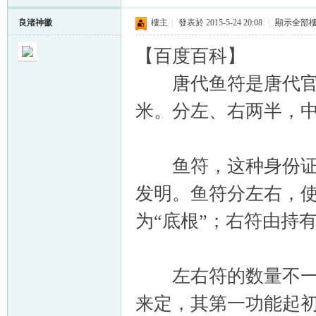
良渚神徽
樓主
|
發表於 2015-5-24 20:08
|
顯示全部
【百度百科】
唐代鱼符是唐代官员
米。分左、右两半，中
鱼符，这种身份证正
发明。鱼符分左右，使
为“底根”；右符由持
左右符的数量不一定
来定，其第一功能起初