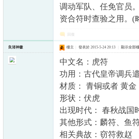
调动军队、任免官员。
资合符时查验之用。(略
回復
良渚神徽
樓主
|
發表於 2015-5-24 20:13
|
顯示全部
中文名：虎符
功用：古代皇帝调兵
材质： 青铜或者 黄金
形状：伏虎
出现时代： 春秋战国
其他形式：麟符、鱼
相关典故：窃符救赵