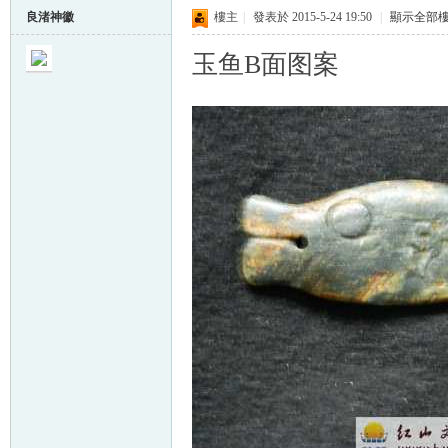
良渚神徽
樓主
|
發表於 2015-5-24 19:50
|
顯示全部
玉鱼B面图案