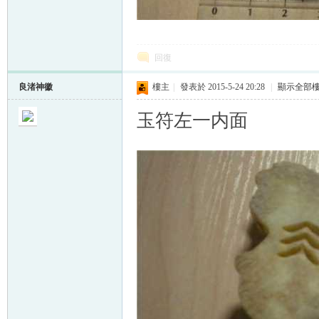
回復
良渚神徽
樓主
|
發表於 2015-5-24 20:28
|
顯示全部
玉符左一内面