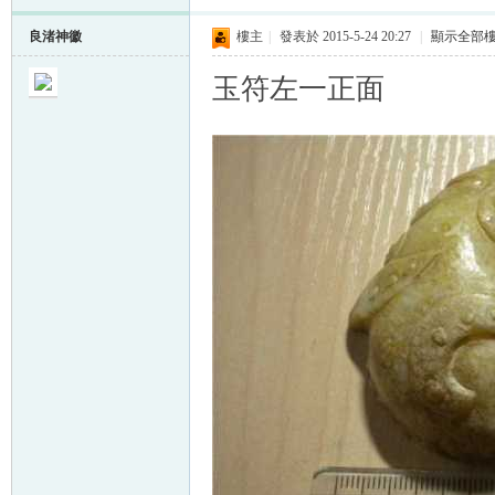
良渚神徽
樓主
|
發表於 2015-5-24 20:27
|
顯示全部
玉符左一正面