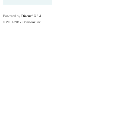
Powered by
Discuz!
X3.4
© 2001-2017
Comsenz Inc.