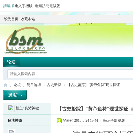
請選擇
進入手機版
|
繼續訪問電腦版
设为首页
收藏本站
论坛
论坛
簡帛論壇
古史新探
【古史蛰踪】“黄帝鱼符”现世探证
樓主:
良渚神徽
【古史蛰踪】“黄帝鱼符”现世探证
[
简
»
›
›
›
良渚神徽
發表於 2015-5-24 19:44
|
顯示全部樓層