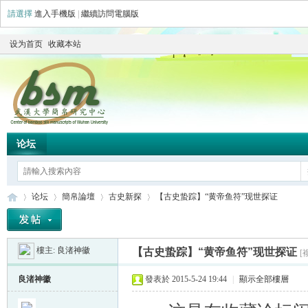
請選擇
進入手機版
|
繼續訪問電腦版
设为首页
收藏本站
论坛
论坛
簡帛論壇
古史新探
【古史蛰踪】“黄帝鱼符”现世探证
樓主:
良渚神徽
【古史蛰踪】“黄帝鱼符”现世探证
[
简
»
›
›
›
良渚神徽
發表於 2015-5-24 19:44
|
顯示全部樓層