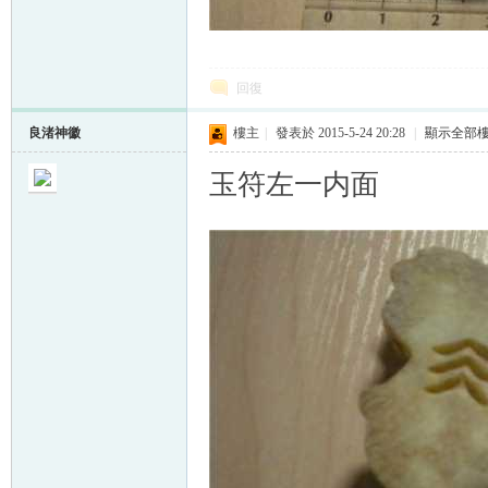
回復
良渚神徽
樓主
|
發表於 2015-5-24 20:28
|
顯示全部
玉符左一内面