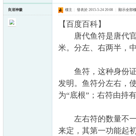
良渚神徽
樓主
|
發表於 2015-5-24 20:08
|
顯示全部
【百度百科】
唐代鱼符是唐代官员
米。分左、右两半，中
鱼符，这种身份证正
发明。鱼符分左右，使
为“底根”；右符由持
左右符的数量不一定
来定，其第一功能起初