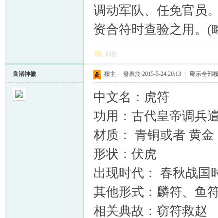
调动军队、任免官员。
资合符时查验之用。(略
回復
良渚神徽
樓主
|
發表於 2015-5-24 20:13
|
顯示全部
中文名：虎符
功用：古代皇帝调兵
材质： 青铜或者 黄金
形状：伏虎
出现时代： 春秋战国
其他形式：麟符、鱼
相关典故：窃符救赵