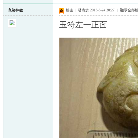
良渚神徽
樓主
|
發表於 2015-5-24 20:27
|
顯示全部
玉符左一正面