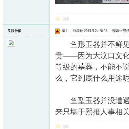
回復
良渚神徽
樓主
|
發表於 2015-5-24 20:08
|
顯示全部
鱼形玉器并不鲜见，
贵——因为大汶口文
等级的墓葬，不能不
么，它到底什么用途
鱼型玉器并没遭遇燔烧
来只堪于熙攘人事相
回復