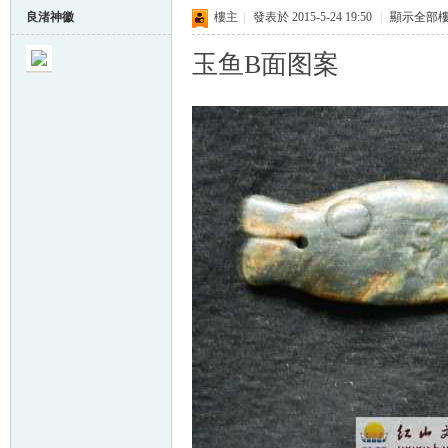
良渚神徽
樓主
|
發表於 2015-5-24 19:50
|
顯示全部
玉鱼B面图案