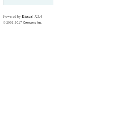
Powered by
Discuz!
X3.4
© 2001-2017
Comsenz Inc.