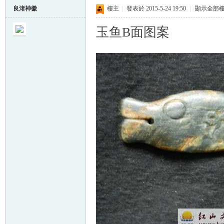
良渚神徽
樓主
|
發表於 2015-5-24 19:50
|
顯示全部
玉鱼B面图案