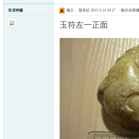
良渚神徽
樓主
|
發表於 2015-5-24 20:27
|
顯示全部
玉符左一正面