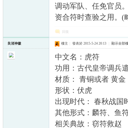
调动军队、任免官员。
资合符时查验之用。(略
回復
良渚神徽
樓主
|
發表於 2015-5-24 20:13
|
顯示全部
中文名：虎符
功用：古代皇帝调兵
材质： 青铜或者 黄金
形状：伏虎
出现时代： 春秋战国
其他形式：麟符、鱼
相关典故：窃符救赵