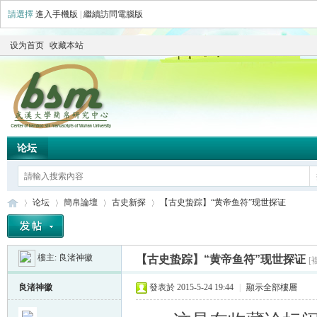
請選擇
進入手機版
|
繼續訪問電腦版
设为首页
收藏本站
论坛
论坛
簡帛論壇
古史新探
【古史蛰踪】“黄帝鱼符”现世探证
樓主:
良渚神徽
【古史蛰踪】“黄帝鱼符”现世探证
[
简
»
›
›
›
良渚神徽
發表於 2015-5-24 19:44
|
顯示全部樓層