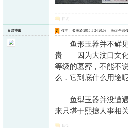
回復
良渚神徽
樓主
|
發表於 2015-5-24 20:08
|
顯示全部
鱼形玉器并不鲜见，
贵——因为大汶口文
等级的墓葬，不能不
么，它到底什么用途
鱼型玉器并没遭遇燔烧
来只堪于熙攘人事相
回復