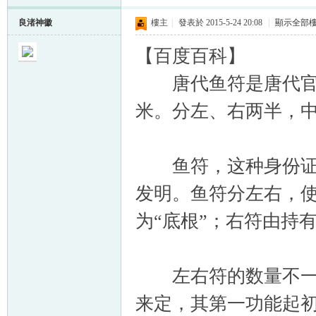
良渚神徽
樓主
|
發表於 2015-5-24 20:08
|
顯示全部
【百度百科】
唐代鱼符是唐代官员
米。分左、右两半，中
鱼符，这种身份证正
发明。鱼符分左右，使
为“底根”；右符由持
左右符的数量不一定
来定，其第一功能起初