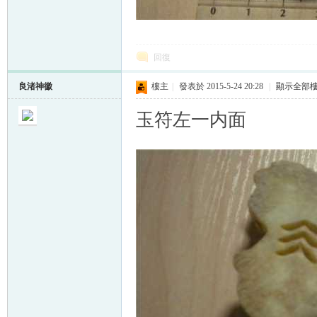
回復
良渚神徽
樓主
|
發表於 2015-5-24 20:28
|
顯示全部
玉符左一内面