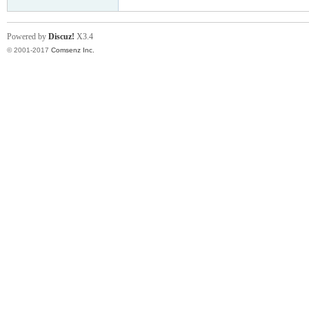
Powered by
Discuz!
X3.4
© 2001-2017
Comsenz Inc.