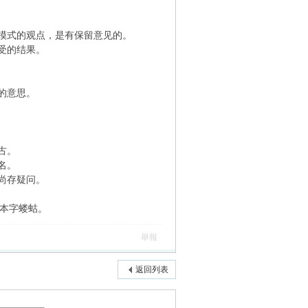
模式的观点，是有保留意见的。
受的结果。
的意思。
古。
名。
尚存疑问。
如本字蝼蛄。
舉報
返回列表