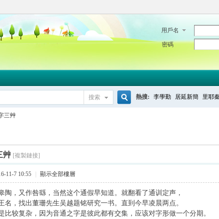
用戶名
密碼
熱搜:
李學勤
居延新簡
里耶
搜索
搜
字三艸
索
三艸
[複製鏈接]
-11-7 10:55
|
顯示全部樓層
皋陶，又作咎繇，当然这个通假早知道。就翻看了通训定声，
王名，找出董珊先生吴越题铭研究一书。直到今早凌晨两点。
是比较复杂，因为音通之字是彼此都有交集，应该对字形做一个分期。