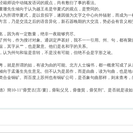
经籍师说中动辄发语词的观点，尚有敷衍了事的看法。
董珊先生倾向于认为越王名是华夏式的观点，是赞同的。
认为所谓华夏式，是以音拟字，遂因循为文字之中心向外辐射，而成为一
方言，乃是交流之后的语音异化，新石器晚期的大交流，势必会有音义相
名，因为有一定数量，绝非一夜能够穷尽。
了州句，作为搜讨对象。通训定声甚好，我不一一引用。州、句，都有聚
翁，其字从艹，也是聚意。他们是名和字的关系。
，认为州句和翁是音转，不是没有可能，但绝不会是字形之讹。
考，就是所谓的姑，有读为由的可能。北方人士编书，都一概隶写成了从
倾向于孟蓬生先生意见。但不认为是居作，而是由曲，读为句曲，也是地
类合金铜矿。而百度上苏州也有铜矿公司，是否象句曲那样，则未查考，
》簡10-11“毋焚古[言/婁]，毋恥父兄，毋傲貧，毋笑刑”。是否就是读