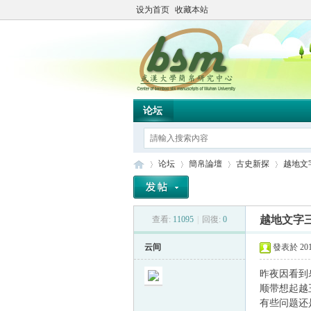
设为首页
收藏本站
论坛
论坛
簡帛論壇
古史新探
越地文
越地文字
查看:
11095
|
回復:
0
简
»
›
›
›
云间
發表於 2016
昨夜因看到
顺带想起越
有些问题还