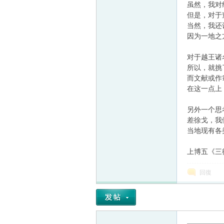
虽然，我对
但是，对于
当然，我还
因为一地之
帛
对于越王诸
所以，就挑
而文献或作
在这一点上
另外一个思
差徐戈，我
当地现有各
网
上博五《三德
回復