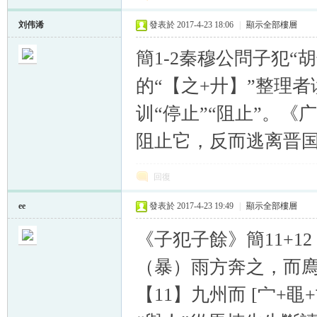
刘伟浠
發表於 2017-4-23 18:06
|
顯示全部樓層
簡1-2秦穆公問子犯“
的“【之+廾】”整理者
训“停止”“阻止”。《
阻止它，反而逃离晋国
回復
ee
發表於 2017-4-23 19:49
|
顯示全部樓層
《子犯子餘》簡11+1
（暴）雨方奔之，而廌（
【11】九州而 [宀+黽