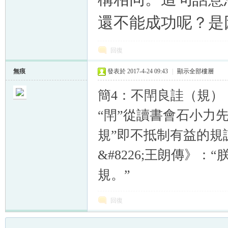
還不能成功呢？是
回復
無痕
發表於 2017-4-24 09:43
|
顯示全部樓層
簡4：不閈良詿（規）
“閈”從讀書會石小力
規”即不抵制有益的規諫
&#8226;王朗傳》
規。”
回復