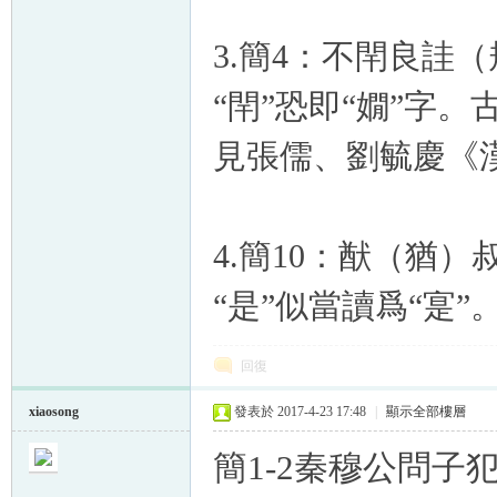
3.簡4：不閈良詿
“閈”恐即“嫺”字。
見張儒、劉毓慶《漢
4.簡10：猷（猶
“是”似當讀爲“寔”
回復
xiaosong
發表於 2017-4-23 17:48
|
顯示全部樓層
簡1-2秦穆公問子