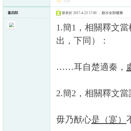
回復
暮四郎
發表於 2017-4-23 17:00
|
顯示全部樓層
1.簡1，相關釋文
出，下同）：
……耳自楚適秦，
2.簡2，相關釋文
毋乃猷心
是（寔）