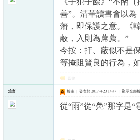
《子犯子餘》“不閈（
善”。清華讀書會以為
藩，即保護之意。《韓
蔽，入則為蓆薦。”
帛
今按：扞、蔽似不是
等掩阻賢良的行為，如
回復
难言
樓主
|
發表於 2017-4-23 14:47
|
顯示全部
网
從“雨”從“鳧”那字是