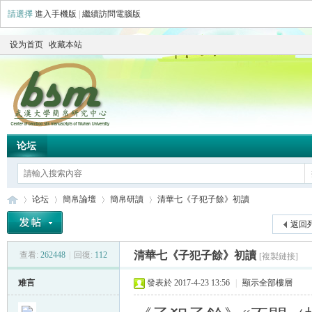
請選擇
進入手機版
|
繼續訪問電腦版
设为首页
收藏本站
论坛
论坛
簡帛論壇
簡帛研讀
清華七《子犯子餘》初讀
返回
清華七《子犯子餘》初讀
查看:
262448
|
回復:
112
[複製鏈接]
简
»
›
›
›
难言
發表於 2017-4-23 13:56
|
顯示全部樓層