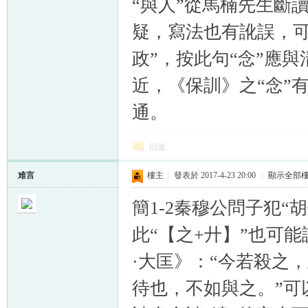
“與人”從馬楠先生斷讀。
疑，寫法也有訛誤，可能
政”，按此句“念”應與
近，《保訓》之“念”
通。
回復
难言
樓主
|
發表於 2017-4-23 20:00
|
顯示全部
簡1-2秦穆公問子犯“
此“【之+廾】”也可能
·大匡》：“今若殺之
待也，不如與之。”可以