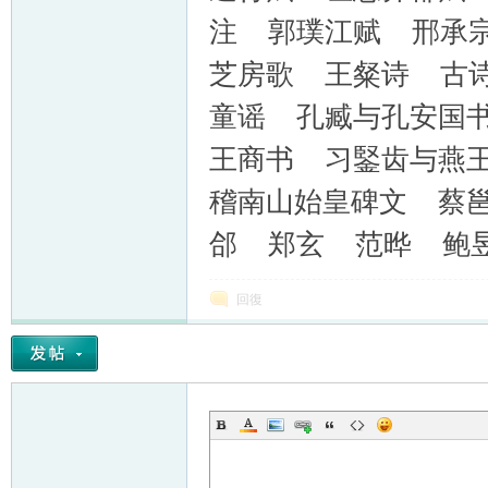
注 郭璞江赋 邢承
芝房歌 王粲诗 古
童谣 孔臧与孔安国
王商书 习鋻齿与燕
稽南山始皇碑文 蔡
郃 郑玄 范晔 鲍
回復