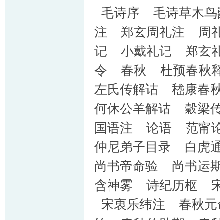
毛诗序 毛诗草木鸟
注 郑玄周礼注 周
记 小戴礼记 郑玄
令 春秋 杜预春秋
左氏传解诂 嵇康春
何休公羊解诂 穀梁
国语注 论语 范甯
仲尼弟子目录 白虎
尚书帝命验 尚书运
含神雾 诗纪历枢 
宋衷乐纬注 春秋元