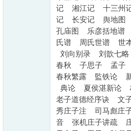
记 湘江记 十三州
记 长安记 舆地图
孔庙图 乐彦括地谱
氏谱 周氏世谱 世
刘向别录 刘歆七略
春秋 子思子 孟子
春秋繁露 監铁论 
典论 夏侯湛新论 
老子道德经序诀 文
秀庄子注 司马彪庄
音 张机庄子讲疏 