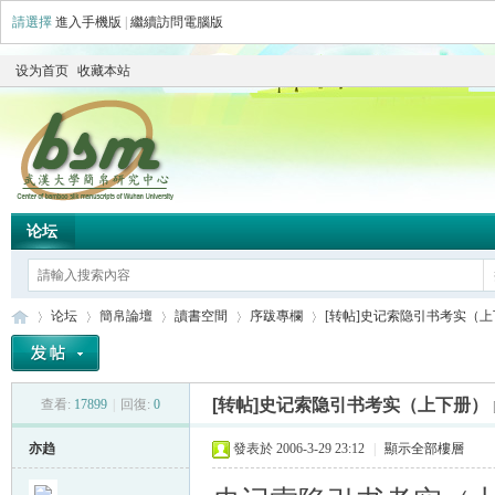
請選擇
進入手機版
|
繼續訪問電腦版
设为首页
收藏本站
论坛
论坛
簡帛論壇
讀書空間
序跋專欄
[转帖]史记索隐引书考实（
[转帖]史记索隐引书考实（上下册）
查看:
17899
|
回復:
0
简
»
›
›
›
›
亦趋
發表於 2006-3-29 23:12
|
顯示全部樓層