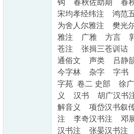
钩 春秋佐助期 春
宋均孝经纬注 鸿范
为舍人尔雅注 樊光
雅注 广雅 方言 
苍注 张揖三苍训诂
通俗文 声类 吕静
今字林 杂字 字书
字苑 卷二 史部 徐
义 汉书 胡广汉书
解音义 项岱汉书叙
注 李奇汉书注 邓
汉书注 张晏汉书注