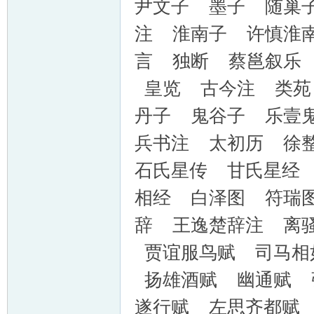
尹文子 墨子 随巢
注 淮南子 许慎淮
言 独断 蔡邕叙乐
皇览 古今注 类苑
丹子 鬼谷子 乐壹
兵书注 太初历 徐
石氏星传 甘氏星经
相经 白泽图 符瑞
辞 王逸楚辞注 离
贾谊服鸟赋 司马相
扬雄酒赋 幽通赋 
遂行赋 左思齐都赋