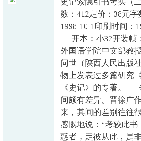
史记索隐引书考实（上下册
数：412定价：38元
1998-10-1印刷时间
开本：小32开装帧
帛
外国语学院中文部教
问世（陕西人民出版
物上发表过多篇研究
《史记》的专著。 
间颇有差异。晋徐广
网
来，其间的差别往往
感慨地说：“考较此书
惑者，定彼从此，是非