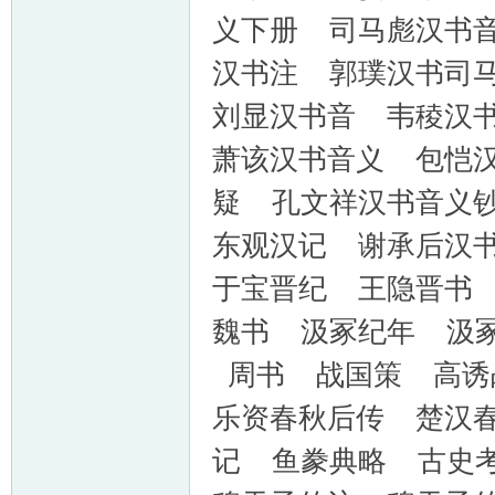
义下册 司马彪汉书
汉书注 郭璞汉书司
刘显汉书音 韦稜汉
萧该汉书音义 包恺
疑 孔文祥汉书音义
东观汉记 谢承后汉
于宝晋纪 王隐晋书
魏书 汲冢纪年 汲
周书 战国策 高诱
乐资春秋后传 楚汉
记 鱼豢典略 古史