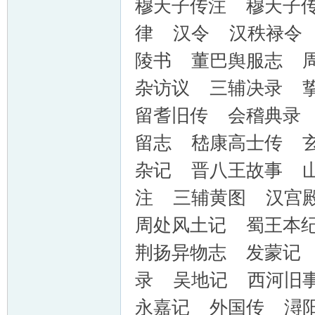
穆天子传注 穆天子
律 汉令 汉秩禄令
陵书 董巴舆服志 
杂访议 三辅决录 
留耆旧传 会稽典录
留志 嵇康高士传 
杂记 晋八王故事 
注 三辅黄图 汉宫
周处风土记 蜀王本
荆扬异物志 发蒙记
录 吴地记 西河旧
永嘉记 外国传 潯