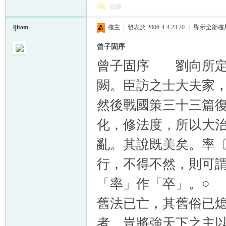
回復
ljltom
樓主
|
發表於 2006-4-4 23:20
|
顯示全部樓
曾子固序
曾子固序 劉向所定
闕。臣訪之士大夫家
然後戰國策三十三篇
化，修法度，所以大
亂。其說既美矣。率
行，不得不然，則可
「率」作「卒」。○
舊法已亡，其舊俗已
者，豈將強天下之主