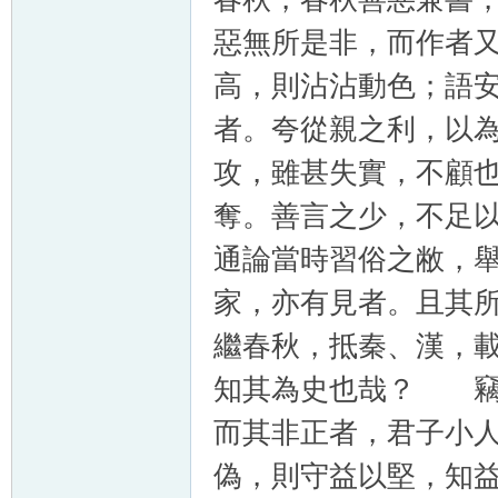
惡無所是非，而作者
高，則沾沾動色；語
者。夸從親之利，以
攻，雖甚失實，不顧
奪。善言之少，不足
通論當時習俗之敝，
家，亦有見者。且其
繼春秋，抵秦、漢，
知其為史也哉？ 竊
而其非正者，君子小
偽，則守益以堅，知