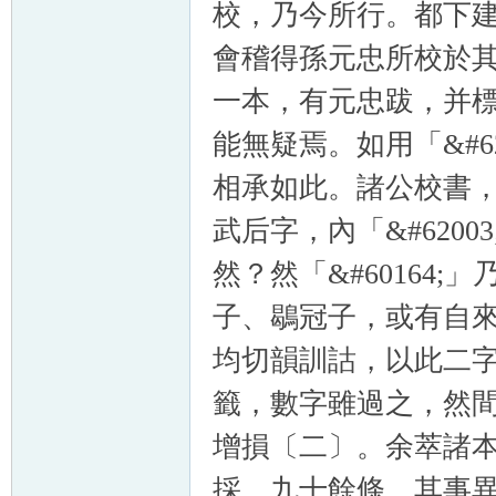
校，乃今所行。都下
會稽得孫元忠所校於
一本，有元忠跋，并
能無疑焉。如用「&#6
相承如此。諸公校書
武后字，內「&#620
然？然「&#60164;
子、鶡冠子，或有自
均切韻訓詁，以此二
籤，數字雖過之，然
增損〔二〕。余萃諸
採，九十餘條，其事