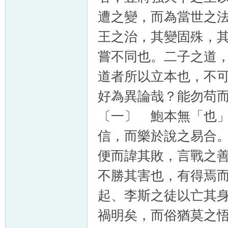
遭之變，而為當世之
王之治，其變固殊，
嘗不同也。二子之道
道者所以立本也，不
好為異論哉？能勿苟
〔一〕 鮑本無「也
信，而樂於說之易合
便而諱其敗，言戰之
不勝其害也，有得焉
起、李斯之徒以亡其
禍明矣，而俗猶莫之