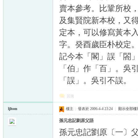
賣本參考。比鞏所校
及集賢院新本校，又
定本，可以修寫黃本
字。癸酉歲臣朴校定
記今本「閣」誤「閤
「伯」作「百」。吳
「誤」。吳引不誤。
回復
ljltom
樓主
|
發表於 2006-4-4 23:24
|
顯示全部樓
孫元忠記劉原父語
孫元忠記劉原〔一〕