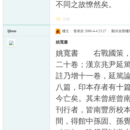
不同之故憭然矣。
回復
ljltom
樓主
|
發表於 2006-4-4 23:27
|
顯示全部樓
姚寬書
姚寬書 右戰國策，
二十卷；漢京兆尹延
註乃增十一卷，延篤
八篇，印本存者有十
今亡矣。其未曾經曾
刊行者，皆南豐所校
間，得館中孫固、孫