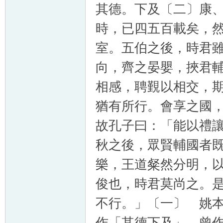
其德。下及〔二〕康
時，已四五百載矣，
室。五伯之後，時君
向，齊之晏嬰，挾君
相感，聘覲以相交，
猶有所行。會享之國
故孔子曰：「能以禮
秋之後，眾賢輔國者
樂，王道粲然分明，
俊也，時君莫尚之。
不行。」〔一〕 姚
作「其德下及」。曾