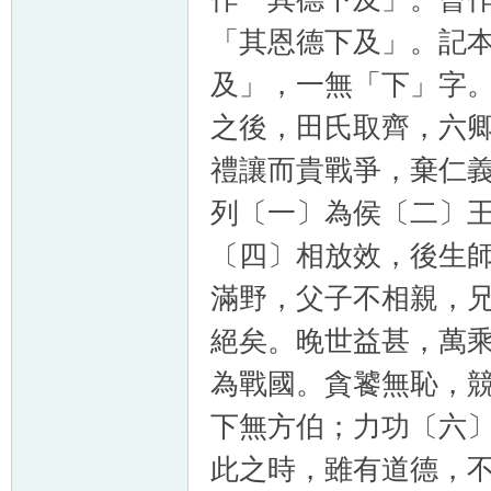
「其恩德下及」。記
及」，一無「下」字
之後，田氏取齊，六
禮讓而貴戰爭，棄仁
列〔一〕為侯〔二〕
〔四〕相放效，後生
滿野，父子不相親，
絕矣。晚世益甚，萬
為戰國。貪饕無恥，
下無方伯；力功〔六
此之時，雖有道德，