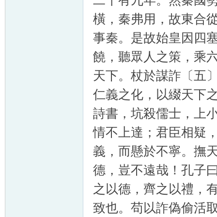
二十有九年。然秦國
橫，秦弗用，故東合
事秦。是故始皇因四
饒，聽眾人之策，乘
天下。杖於謀詐〔五
仁義之化，以綴天下
詩書，坑殺儒士，上
情不上達；君臣相疑
義，而懸於不寧。撫
德，豈不遠哉！孔子
之以德，齊之以禮，
致也。苟以詐偽偷活