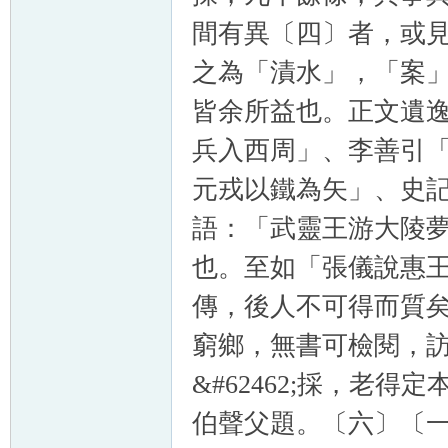
間有異〔四〕者，或
之為「漬水」，「案
皆余所益也。正文遺
兵入西周」、李善引
元戎以鐵為矢」、史
語：「武靈王游大陵
也。至如「張儀說惠
傳，後人不可得而質
窮鄉，無書可檢閱，
&#62462;採，老
伯聲父題。〔六〕〔