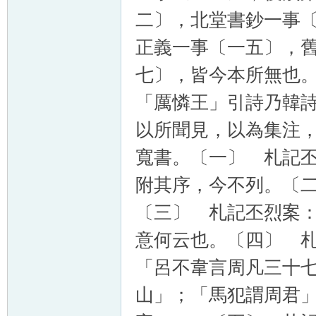
二〕，北堂書鈔一事
正義一事〔一五〕，
七〕，皆今本所無也
「厲憐王」引詩乃韓
以所聞見，以為集注
寬書。〔一〕 札記
附其序，今不列。〔
〔三〕 札記丕烈案
意何云也。〔四〕 
「呂不韋言周凡三十
山」；「馬犯謂周君