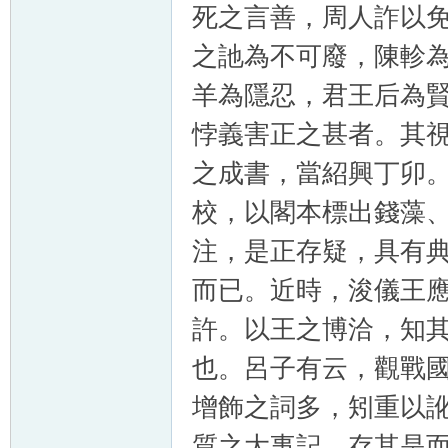
死之言善，周人詐以
之訑為不可廢，陳軫
羊為隱忍，君王后為
悖義害正之甚者。其
之成書，當紹興丁卯
校，以閣本標出錢藻
注，是正存疑，具有
而已。近時，浚儀王
許。以王之博洽，知
也。呂子有云，觀戰
增飾之詞多，矧重以
質之大事記，存其是