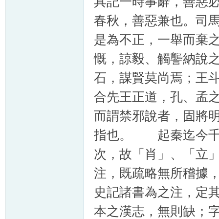
具記一時事辭，善惡
春秋，善惡兼也。司
是為不正，一舉而棄
慨，諒毅、觸讋納說
石，謀賢莫尚焉；王
合先王正道，孔、孟
而謂禁邪說者，固將
指也。 起秦迄今千
次，故「肖」、「立
注，既疏略無所稽據
史記諸書為之注，定
本之漢志，無則缺；