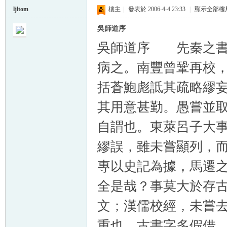
ljltom
樓主
|
發表於 2006-4-4 23:33
|
顯示全部樓
吳師道序
吳師道序 先秦之書
病之。南豐曾鞏再校
括蒼鮑彪詆其疏略繆
其用意甚勤。愚嘗並
自謂也。東萊呂子大
繆誤，雖未嘗顯列，
專以史記為據，馬遷
全是哉？事莫大於存
文；漢儒校經，未嘗
重也。古書字多假借