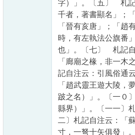
字）」。〔五〕 札
千者，著書顯名」；
「晉有亥唐」；「趙
時，有左執法公旗番
也」。〔七〕 札記
「廊廟之椽，非一木
記自注云：引風俗通
「趙武靈王遊大陵，
跛之名）」。〔一０
縣界）」。〔一一〕
二〕札記自注云：「蘇秦
寸，一弩十矢俱發」