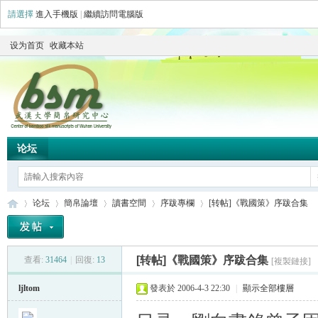
請選擇
進入手機版
|
繼續訪問電腦版
设为首页
收藏本站
论坛
论坛
簡帛論壇
讀書空間
序跋專欄
[转帖]《戰國策》序跋合集
[转帖]《戰國策》序跋合集
查看:
31464
|
回復:
13
[複製鏈接]
简
»
›
›
›
›
ljltom
發表於 2006-4-3 22:30
|
顯示全部樓層