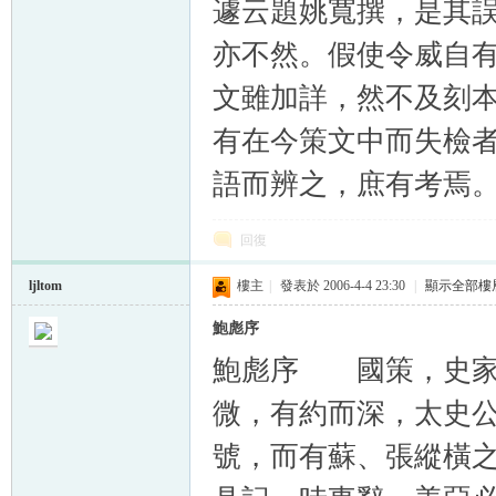
遽云題姚寬撰，是其
亦不然。假使令威自
文雖加詳，然不及刻
有在今策文中而失檢者，
語而辨之，庶有考焉
回復
ljltom
樓主
|
發表於 2006-4-4 23:30
|
顯示全部樓
鮑彪序
鮑彪序 國策，史家流
微，有約而深，太史
號，而有蘇、張縱橫