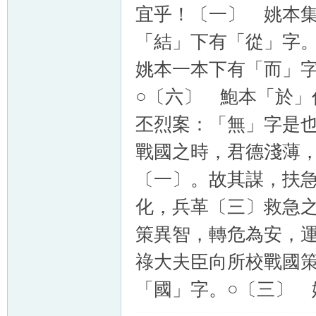
宜乎！〔一〕 姚本
「結」下有「從」字
姚本一本下有「而」
○〔六〕 鮑本「於」
丕烈案：「無」字是
戰國之時，君德淺薄
〔一〕。故其謀，扶
化，兵革〔三〕救急
策異智，轉危為安，
祿大夫臣向所校戰國
「國」字。○〔三〕 