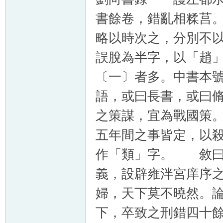
書餘卷，錯亂相糅莒
略以時次之，分別不
誤脫為半字，以「趙
〔一〕者多。中書本
語，或曰長書，或曰
之策謀，宜為戰國策
五年間之事皆定，以
作「類」字。 敘曰
義，設辟雍泮宮庠序
婦，天下莫不曉然。
下，卒致之刑錯四十