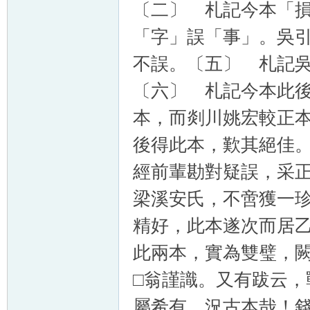
〔二〕 札記今本「
「字」誤「事」。吳
不誤。〔五〕 札記
〔六〕 札記今本此
本，而剡川姚宏較正
後得此本，歎其絕佳
經前輩勘對疑誤，采
梁溪安氏，不啻獲一
精好，此本遂次而居乙。
此兩本，實為雙璧，
□翁謹識。又有跋云
屬希有，況古本哉！