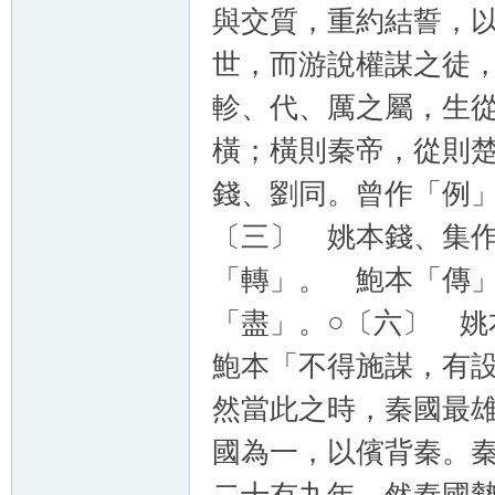
與交質，重約結誓，
世，而游說權謀之徒
軫、代、厲之屬，生
橫；橫則秦帝，從則
錢、劉同。曾作「例
〔三〕 姚本錢、集
「轉」。 鮑本「傳
「盡」。○〔六〕 
鮑本「不得施謀，有
然當此之時，秦國最
國為一，以儐背秦。