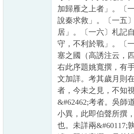
加歸雁之上者」。〔
說秦求救」。〔一五
居」。〔一六〕札記
守，不利於戰」。〔
塞之國（高誘注云，
右此序題姚寬撰，有
文加詳。考其歲月則
者，今未之見，不知
&#62462;考者。
小異，此即伯聲所撰
也。未詳兩&#6011