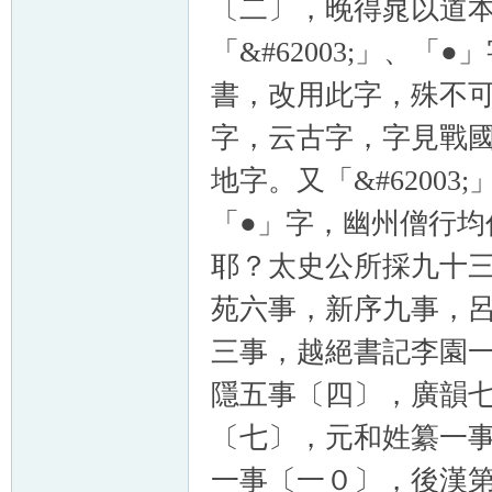
〔二〕，晚得晁以道
「&#62003;」、
書，改用此字，殊不可解
字，云古字，字見戰國策
地字。又「&#6200
「●」字，幽州僧行
耶？太史公所採九十
苑六事，新序九事，
三事，越絕書記李園
隱五事〔四〕，廣韻
〔七〕，元和姓纂一
一事〔一０〕，後漢