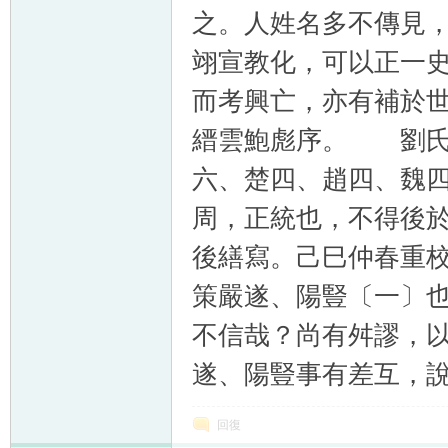
之。人姓名多不傳見
翊宣教化，可以正一
而考興亡，亦有補於
縉雲鮑彪序。 劉氏
六、楚四、趙四、魏
周，正統也，不得後
後繕寫。己巳仲春重
策嚴遂、陽豎〔一〕
不信哉？尚有舛謬，
遂、陽豎事有差互，
回復