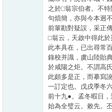
之於□翁宗伯者。不
句煩簡，亦與今本迥
前輩勘對疑誤，采正
□翁云，天啟中得此
此本具在，已出尋常
錄校并識，虞山陸貽
於咸陽之炬。不謂高
此頗多是正，而摹寫
一訂定也。戊戌季冬
前十九●。孟冬暇日
始為全璧云。敕先。