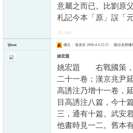
意屬之而已。比劉原
札記今本「原」誤「
回復
ljltom
樓主
|
發表於 2006-4-4 23:25
|
顯示全部樓
姚宏題
姚宏題 右戰國策，
二十一卷；漢京兆尹
高誘注乃增十一卷，
目高誘注八篇，今十
三，通有十篇。武安
他書時見一二。舊本