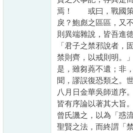
焉！ 或曰，戰國策
戾？鮑彪之區區，又
則異端雜說，皆吾進
「君子之禁邪說者，
禁則齊，以戒則明。
是，雖芻蕘不遺；非
聞，謬誤復恐類之。
八月日金華吳師道序
皆有序論以著其大旨
曾氏譏之，以為「惑
聖賢之法，而終謂「