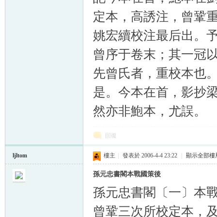
定本，高誘注，曾鞏
姚宏續校注最后出。
曾序于卷末；其一冠
先曾氏者，重校本也
是。今本在首，影抄
然亦非鮑本，尤誤。
回復
ljltom
樓主
|
發表於 2006-4-4 23:22
|
顯示全部樓
孫元忠書閣本戰國策後
孫元忠書閣〔一〕本
曾鞏三次所校定本，