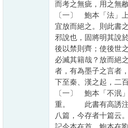
而考之無疵，用之無
〔一〕 鮑本「法」
宜放而絕之。則此書
邪說也，固將明其說
後以禁則齊；使後世
必滅其籍哉？放而絕
者，有為墨子之言者
下至秦、漢之起，二
〔一〕 鮑本「不泯
重。 此書有高誘注
八篇，今存者十篇云
記今本在首，鮑本在