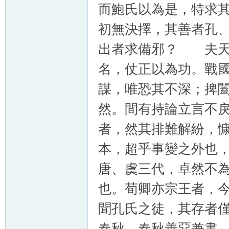
而鮑氏以為是，特求
初無決擇，其善者孔
出者求備邪？ 夫天
名，仗正以為功。戰
謀，唯恐其不深；捭
然。間有持論立言不
者，然其排難解紛，
本，超乎事變之外也
唐、虞三代，卓然不
也。荀卿亦宗王者，
聞孔氏之徒，其存者
春秋，春秋善惡兼書