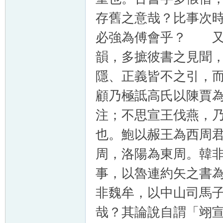
存舊之意哉？比事次
必強為傅會乎？ 又
韻，多摭彼書之見聞
隱、正義皆不之引，
顧乃極詆高氏以陳賈
注；不思宣王伐燕，
也。鮑以赧王為西周
周，洛陽為東周。韓
事，以魯連約矢之書
非魏牟，以中山司馬
哉？其論說自謂「翊