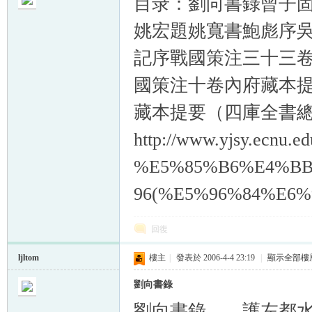
目录：劉向書錄曾子
姚宏題姚寬書鮑彪序
記序戰國策注三十三
國策注十卷內府藏本
帛
藏本提要（四庫全書
http://www.yjsy.ecnu
%E5%85%B6%E4%B
96(%E5%96%84%E6%9
网
回復
ljltom
樓主
|
發表於 2006-4-4 23:19
|
顯示全部樓
劉向書錄
劉向書錄 護左都水