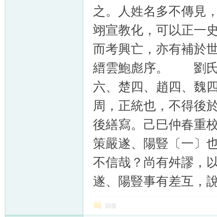
之。人姓名多不傳見
翊宣教化，可以正一
而考興亡，亦有補於
縉雲鮑彪序。 劉氏
六、楚四、趙四、魏
周，正統也，不得後
後繕寫。己巳仲春重
策嚴遂、陽豎〔一〕
不信哉？尚有舛謬，
遂、陽豎事有差互，
回復