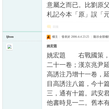
意屬之而已。比劉原
札記今本「原」誤「
回復
ljltom
樓主
|
發表於 2006-4-4 23:25
|
顯示全部樓
姚宏題
姚宏題 右戰國策，
二十一卷；漢京兆尹
高誘注乃增十一卷，
目高誘注八篇，今十
三，通有十篇。武安
他書時見一二。舊本