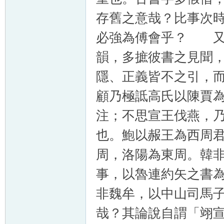
存舊之意哉？比事次
必強為傅會乎？ 又
韻，多摭彼書之見聞
隱、正義皆不之引，
顧乃極詆高氏以陳賈
注；不思宣王伐燕，
也。鮑以赧王為西周
周，洛陽為東周。韓
事，以魯連約矢之書
非魏牟，以中山司馬
哉？其論說自謂「翊