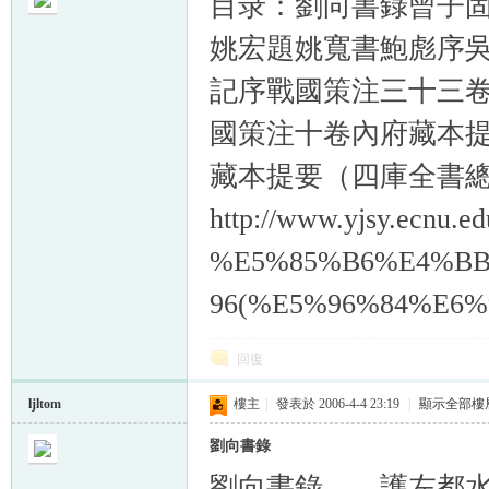
目录：劉向書錄曾子
姚宏題姚寬書鮑彪序
記序戰國策注三十三
國策注十卷內府藏本
帛
藏本提要（四庫全書
http://www.yjsy.ecnu
%E5%85%B6%E4%B
96(%E5%96%84%E6%9
网
回復
ljltom
樓主
|
發表於 2006-4-4 23:19
|
顯示全部樓
劉向書錄
劉向書錄 護左都水