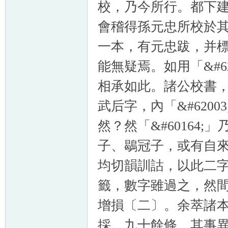
校，乃今所行。都下
會稽得孫元忠所校於
一本，有元忠跋，并
能無疑焉。如用「&#6
相承如此。諸公校書
武后字，內「&#620
然？然「&#60164;
子、鶡冠子，或有自
均切韻訓詁，以此二
籤，數字雖過之，然
增損〔二〕。余萃諸
採，九十餘條，其事