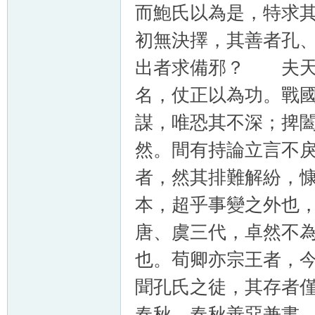
而鮑氏以為是，特求
初無決擇，其善者孔
出者求備邪？ 夫天
名，仗正以為功。戰
謀，唯恐其不深；捭
然。間有持論立言不
者，然其排難解紛，
本，超乎事變之外也
唐、虞三代，卓然不
也。荀卿亦宗王者，
聞孔氏之徒，其存者
春秋，春秋善惡兼書