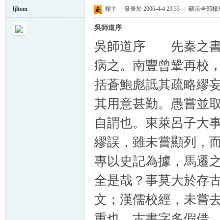
ljltom
樓主
|
發表於 2006-4-4 23:33
|
顯示全部樓
吳師道序
吳師道序 先秦之書
病之。南豐曾鞏再校
括蒼鮑彪詆其疏略繆
其用意甚勤。愚嘗並
自謂也。東萊呂子大
繆誤，雖未嘗顯列，
專以史記為據，馬遷
全是哉？事莫大於存
文；漢儒校經，未嘗
重也。古書字多假借