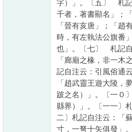
字）」。〔五〕 札
千者，著書顯名」；
「晉有亥唐」；「趙
時，有左執法公旗番
也」。〔七〕 札記
「廊廟之椽，非一木
記自注云：引風俗通
「趙武靈王遊大陵，
跛之名）」。〔一０
縣界）」。〔一一〕
二〕札記自注云：「蘇秦
寸，一弩十矢俱發」