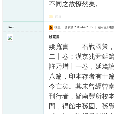
不同之故憭然矣。
回復
ljltom
樓主
|
發表於 2006-4-4 23:27
|
顯示全部樓
姚寬書
姚寬書 右戰國策，
二十卷；漢京兆尹延
註乃增十一卷，延篤
八篇，印本存者有十
今亡矣。其未曾經曾
刊行者，皆南豐所校
間，得館中孫固、孫