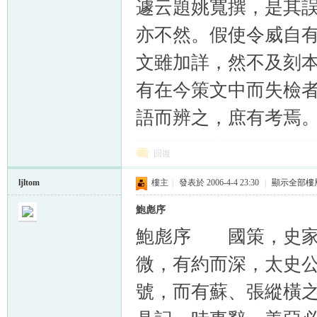
遽云題姚寬撰，是其
亦不然。假使令威自
文雖加詳，然不及刻
有在今策文中而失檢者，
語而辨之，庶有考焉
回復
ljltom
樓主
|
發表於 2006-4-4 23:30
|
顯示全部樓
鮑彪序
鮑彪序 國策，史家流
微，有約而深，太史
號，而有蘇、張縱橫