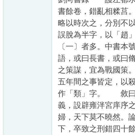
書餘卷，錯亂相糅莒
略以時次之，分別不
誤脫為半字，以「趙
〔一〕者多。中書本
語，或曰長書，或曰
之策謀，宜為戰國策
五年間之事皆定，以
作「類」字。 敘曰
義，設辟雍泮宮庠序
婦，天下莫不曉然。
下，卒致之刑錯四十