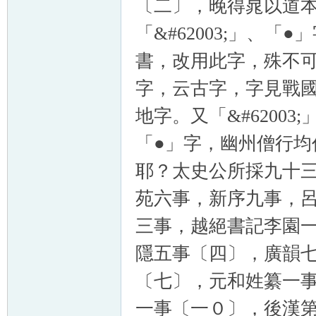
〔二〕，晚得晁以道
「&#62003;」、
書，改用此字，殊不可解
字，云古字，字見戰國策
地字。又「&#6200
「●」字，幽州僧行
耶？太史公所採九十
苑六事，新序九事，
三事，越絕書記李園
隱五事〔四〕，廣韻
〔七〕，元和姓纂一
一事〔一０〕，後漢