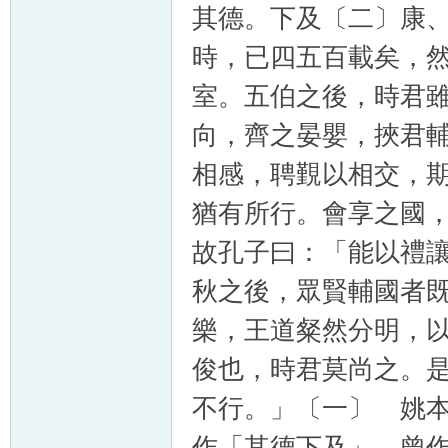
其德。下及〔二〕康
時，已四五百載矣，
室。五伯之後，時君
向，齊之晏嬰，挾君
相感，聘覲以相交，
猶有所行。會享之國
故孔子曰：「能以禮
秋之後，眾賢輔國者
樂，王道粲然分明，
俊也，時君莫尚之。
不行。」〔一〕 姚
作「其德下及」。曾