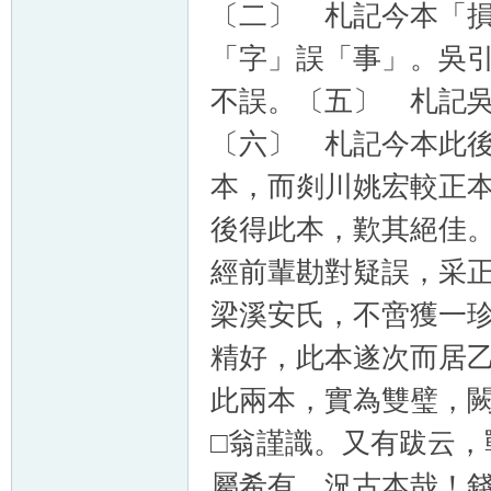
〔二〕 札記今本「
「字」誤「事」。吳
不誤。〔五〕 札記
〔六〕 札記今本此
本，而剡川姚宏較正
後得此本，歎其絕佳
經前輩勘對疑誤，采
梁溪安氏，不啻獲一
精好，此本遂次而居乙。
此兩本，實為雙璧，
□翁謹識。又有跋云
屬希有，況古本哉！