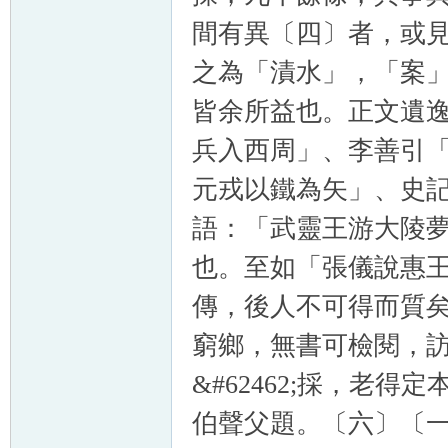
間有異〔四〕者，或
之為「漬水」，「案
皆余所益也。正文遺
兵入西周」、李善引
元戎以鐵為矢」、史
語：「武靈王游大陵
也。至如「張儀說惠
傳，後人不可得而質
窮鄉，無書可檢閱，
&#62462;採，老
伯聲父題。〔六〕〔