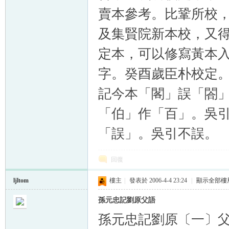
賣本參考。比鞏所校
及集賢院新本校，又
定本，可以修寫黃本
字。癸酉歲臣朴校定
記今本「閣」誤「閤
「伯」作「百」。吳
「誤」。吳引不誤。
回復
ljltom
樓主
|
發表於 2006-4-4 23:24
|
顯示全部樓
孫元忠記劉原父語
孫元忠記劉原〔一〕