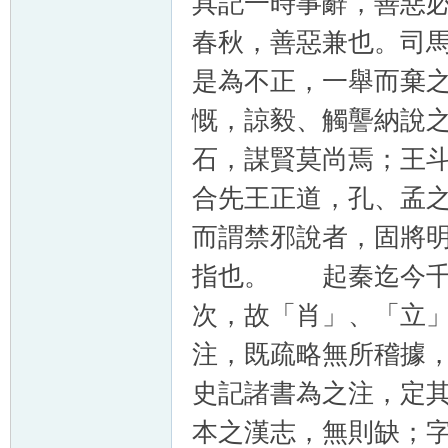
具記一時事辭，善惡
春秋，善惡兼也。司
是為不正，一舉而棄
慨，諒毅、觸讋納說
石，謀賢莫尚焉；王
合先王正道，孔、孟
而謂禁邪說者，固將
指也。 起秦迄今千
次，故「肖」、「立
注，既疏略無所稽據
史記諸書為之注，定
本之漢志，無則缺；