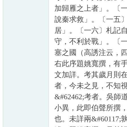
加歸雁之上者」。〔
說秦求救」。〔一五
居」。〔一六〕札記
守，不利於戰」。〔
塞之國（高誘注云，
右此序題姚寬撰，有
文加詳。考其歲月則
者，今未之見，不知
&#62462;考者。
小異，此即伯聲所撰
也。未詳兩&#6011