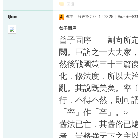
回復
ljltom
樓主
|
發表於 2006-4-4 23:20
|
顯示全部樓
曾子固序
曾子固序 劉向所定
闕。臣訪之士大夫家
然後戰國策三十三篇
化，修法度，所以大
亂。其說既美矣。率
行，不得不然，則可
「率」作「卒」。○
舊法已亡，其舊俗已
者，豈將強天下之主