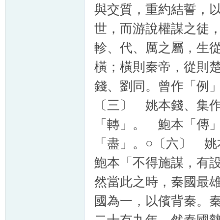
與交質，重約結誓，
世，而游說權謀之徒
軫、代、厲之屬，生
橫；橫則秦帝，從則
錢、劉同。曾作「例
〔三〕 姚本錢、集
「轉」。 鮑本「傳
「盡」。○〔六〕 
鮑本「不得施謀，有
然當此之時，秦國最
國為一，以儐背秦。