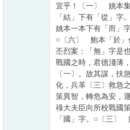
宜乎！〔一〕 姚本
「結」下有「從」字
姚本一本下有「而」
○〔六〕 鮑本「於」
丕烈案：「無」字是
戰國之時，君德淺薄
〔一〕。故其謀，扶
化，兵革〔三〕救急
策異智，轉危為安，
祿大夫臣向所校戰國
「國」字。○〔三〕 