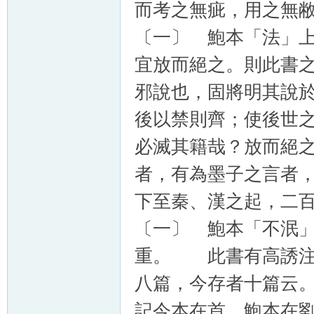
而考之無疵，用之無
〔一〕 鮑本「法」
宜放而絕之。則此書
邪說也，固將明其說
後以禁則齊；使後世
必滅其籍哉？放而絕
者，有為墨子之言者
下至秦、漢之起，二
〔一〕 鮑本「不泯
重。 此書有高誘注
八篇，今存者十篇云
記今本在首，鮑本在