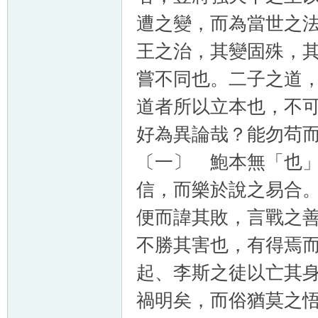
遭之變，而為當世之
王之治，其變固殊，
嘗不同也。二子之道
道者所以立本也，不
好為異論哉？能勿苟
〔一〕 鮑本無「也
信，而樂於說之易合
便而諱其敗，言戰之
不勝其害也，有得焉
起、李斯之徒以亡其
禍明矣，而俗猶莫之