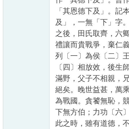
「其恩德下及」。記
及」，一無「下」字
之後，田氏取齊，六
禮讓而貴戰爭，棄仁
列〔一〕為侯〔二〕
〔四〕相放效，後生
滿野，父子不相親，
絕矣。晚世益甚，萬
為戰國。貪饕無恥，
下無方伯；力功〔六
此之時，雖有道德，