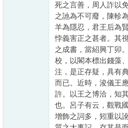
死之言善，周人詐以
之訑為不可廢，陳軫
羊為隱忍，君王后為
悖義害正之甚者。其
之成書，當紹興丁卯
校，以閣本標出錢藻
注，是正存疑，具有
而已。近時，浚儀王
許。以王之博洽，知
也。呂子有云，觀戰
增飾之詞多，矧重以
質之大事記，存其是