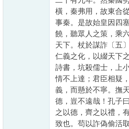
二十有九年。然秦國
橫，秦弗用，故東合
事秦。是故始皇因四
饒，聽眾人之策，乘
天下。杖於謀詐〔五
仁義之化，以綴天下
詩書，坑殺儒士，上
情不上達；君臣相疑
義，而懸於不寧。撫
德，豈不遠哉！孔子
之以德，齊之以禮，
致也。苟以詐偽偷活