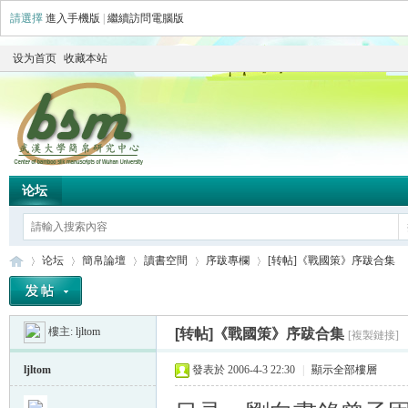
請選擇
進入手機版
|
繼續訪問電腦版
设为首页
收藏本站
论坛
论坛
簡帛論壇
讀書空間
序跋專欄
[转帖]《戰國策》序跋合集
樓主:
ljltom
[转帖]《戰國策》序跋合集
[複製鏈接]
简
»
›
›
›
›
ljltom
發表於 2006-4-3 22:30
|
顯示全部樓層