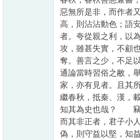
惡無所是非，而作者
高，則沾沾動色；語
者。夸從親之利，以
攻，雖甚失實，不顧
奪。善言之少，不足
通論當時習俗之敝，
家，亦有見者。且其
繼春秋，抵秦、漢，
知其為史也哉？ 竊
而其非正者，君子小
偽，則守益以堅，知