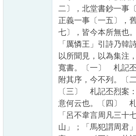
二〕，北堂書鈔一事
正義一事〔一五〕，
七〕，皆今本所無也
「厲憐王」引詩乃韓
以所聞見，以為集注
寬書。〔一〕 札記
附其序，今不列。〔
〔三〕 札記丕烈案
意何云也。〔四〕 
「呂不韋言周凡三十
山」；「馬犯謂周君