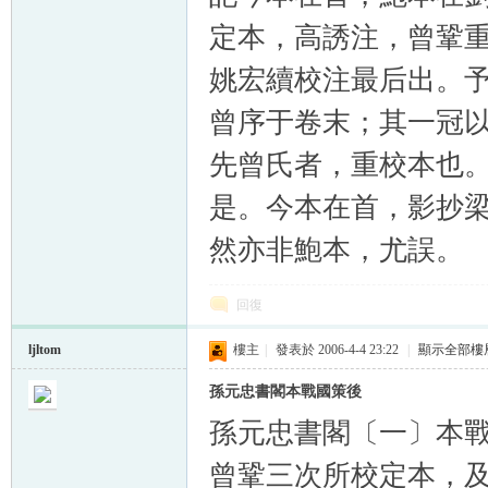
定本，高誘注，曾鞏
姚宏續校注最后出。
曾序于卷末；其一冠
先曾氏者，重校本也
是。今本在首，影抄
然亦非鮑本，尤誤。
回復
ljltom
樓主
|
發表於 2006-4-4 23:22
|
顯示全部樓
孫元忠書閣本戰國策後
孫元忠書閣〔一〕本
曾鞏三次所校定本，