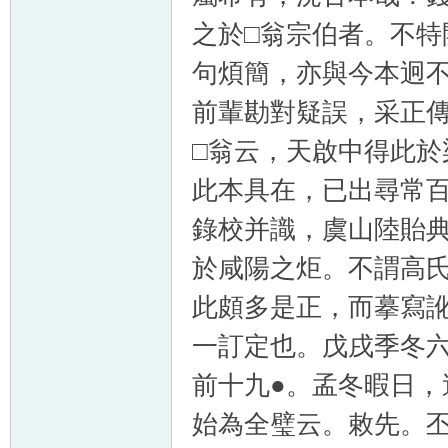
之於□翁宗伯者。不
句煩簡，亦與今本迥
前輩勘對疑誤，采正
□翁云，天啟中得此
此本具在，已出尋常
錄校并識，虞山陸貽
於咸陽之炬。不謂高
此頗多是正，而摹寫
一訂定也。戊戌季冬
前十九●。孟冬暇日
始為全璧云。敕先。