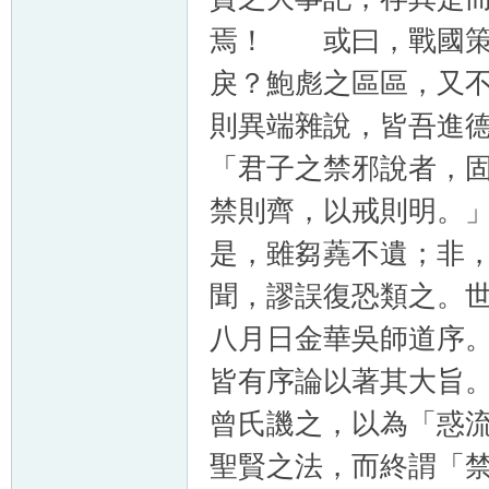
焉！ 或曰，戰國策
戾？鮑彪之區區，又
則異端雜說，皆吾進
「君子之禁邪說者，
禁則齊，以戒則明。
是，雖芻蕘不遺；非
聞，謬誤復恐類之。
八月日金華吳師道序
皆有序論以著其大旨
曾氏譏之，以為「惑
聖賢之法，而終謂「