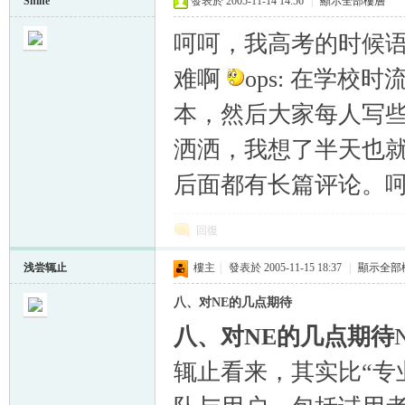
Shine
發表於 2005-11-14 14:56
|
顯示全部樓層
呵呵，我高考的时候
难啊
ops: 在学
本，然后大家每人写
洒洒，我想了半天也
后面都有长篇评论。
回復
浅尝辄止
樓主
|
發表於 2005-11-15 18:37
|
顯示全部
八、对NE的几点期待
八、对NE的几点期待
辄止看来，其实比“专