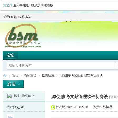
請選擇
進入手機版
|
繼續訪問電腦版
设为首页
收藏本站
论坛
论坛
簡帛論壇
數碼應用
[原创]参考文献管理软件切身谈
樓主:
浅尝辄止
[原创]参考文献管理软件切身谈
[複製
简
»
›
›
›
Murphy_NE
發表於 2005-11-10 22:36
|
顯示全部樓層