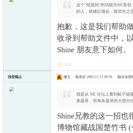
这个“链接到”的功能为NE首
的人，就难以领会，险些失之
抱歉，这是我们帮助做得
收录到帮助文件中，
帛
Shine 朋友意下如何。
回復
浅尝辄止
樓主
|
發表於 2005-11-11 09:36
|
顯示全部
我是从 NE 论坛上看到帖子
网
条题录，而每条题录的大部分
Shine兄教的这一
博物馆藏战国楚竹书 (