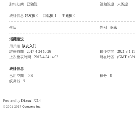
郵箱狀態
已驗證
視頻認證
未認證
統計信息
好友數 0
|
回帖數 1
|
主題數 0
生日
-
性别
保密
帛
活躍概況
用戶組
谈友入门
註冊時間
2017-4-24 10:26
最後訪問
2021-8-1 11
上次發表時間
2017-4-24 14:02
所在時區
(GMT +08
統計信息
已用空間
0 B
積分
8
蚁鼻钱
5
网
Powered by
Discuz!
X3.4
© 2001-2017
Comsenz Inc.