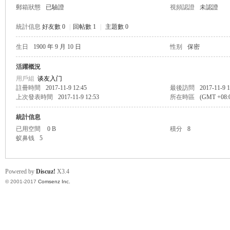
郵箱狀態
已驗證
視頻認證
未認證
統計信息
好友數 0
|
回帖數 1
|
主題數 0
生日
1900 年 9 月 10 日
性别
保密
帛
活躍概況
用戶組
谈友入门
註冊時間
2017-11-9 12:45
最後訪問
2017-11-9 1
上次發表時間
2017-11-9 12:53
所在時區
(GMT +08
統計信息
已用空間
0 B
積分
8
蚁鼻钱
5
网
Powered by
Discuz!
X3.4
© 2001-2017
Comsenz Inc.