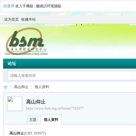
請選擇
進入手機版
|
繼續訪問電腦版
设为首页
收藏本站
论坛
高山仰止
個人資料
高山仰止
https://www.bsm.org.cn/forum/?101077
简
›
›
主題
個人資料
高山仰止
(UID: 101077)