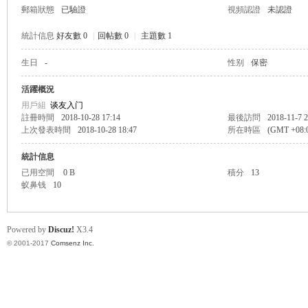
郵箱狀態
已驗證
視頻認證
未認證
統計信息
好友數 0
|
回帖數 0
|
主題數 1
生日
-
性别
保密
帛
活躍概況
用戶組
谈友入门
註冊時間
2018-10-28 17:14
最後訪問
2018-11-7 2
上次發表時間
2018-10-28 18:47
所在時區
(GMT +08
統計信息
已用空間
0 B
積分
13
蚁鼻钱
10
网
Powered by
Discuz!
X3.4
© 2001-2017
Comsenz Inc.