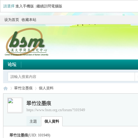
請選擇
進入手機版
|
繼續訪問電腦版
设为首页
收藏本站
论坛
翠竹泣墨痕
個人資料
翠竹泣墨痕
https://www.bsm.org.cn/forum/?101949
简
›
›
主題
個人資料
翠竹泣墨痕
(UID: 101949)